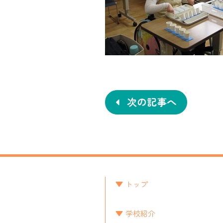
投
稿
ナ
次の記事へ
ビ
ゲ
ー
シ
トップ
ョ
学校紹介