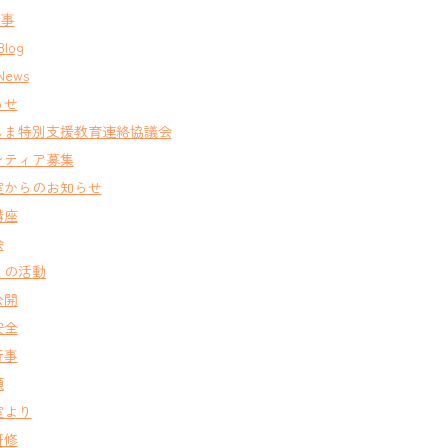
行事
Blog
News
らせ
しま特別支援教育連絡協議会
ンティア募集
室からのお知らせ
講座
会
との活動
公開
安全
行事
類
室より
研修