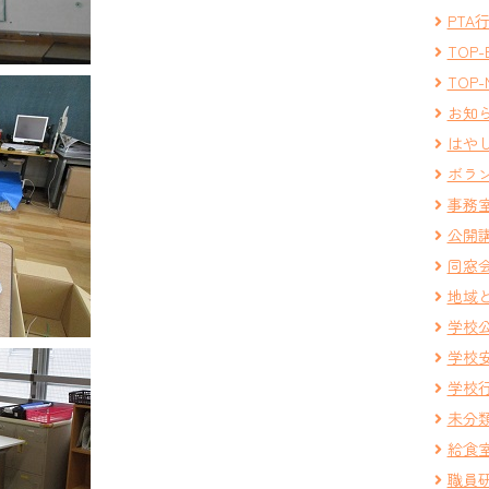
PTA
TOP-
TOP-
お知
はや
ボラ
事務
公開
同窓
地域
学校
学校
学校
未分
給食
職員