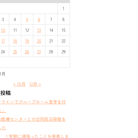
1
3
4
5
6
7
8
10
11
12
13
14
15
17
18
19
20
21
22
24
25
26
27
28
29
11月
« 10月
12月 »
の投稿
ンラインでグループホーム見学を行
た」
山医療センターとの合同防災研修を
した
部 １学期に頑張ったことを発表しま