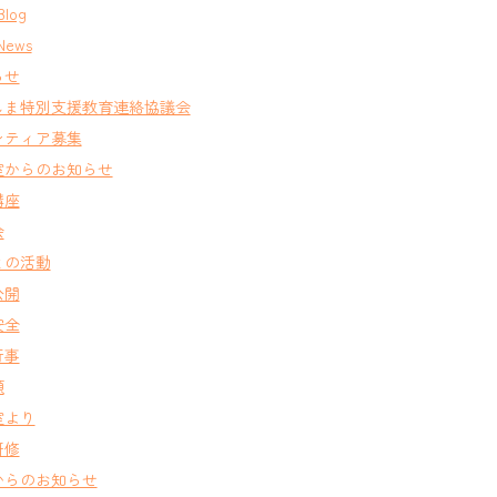
Blog
News
らせ
しま特別支援教育連絡協議会
ンティア募集
室からのお知らせ
講座
会
との活動
公開
安全
行事
類
室より
研修
からのお知らせ