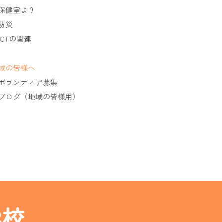
保健室より
防災
ICTの関連
域の皆様へ
ボランティア募集
ブログ（地域の皆様用）
学校