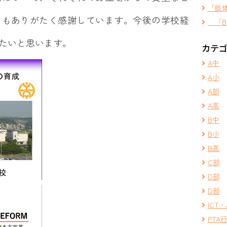
「肢
てもありがたく感謝しています。今後の学校経
「B
たいと思います。
カテ
A中
A小
A部
A高
B中
B小
B高
C部
D部
D部
ICT・
PTA