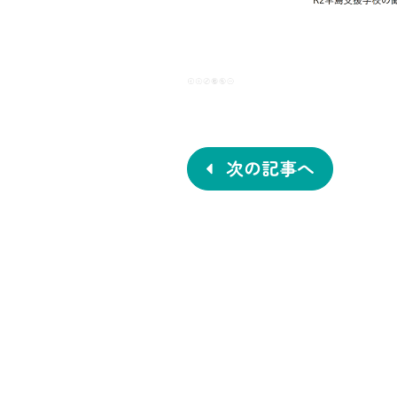
投
稿
ナ
次の記事へ
ビ
ゲ
ー
シ
ョ
ン