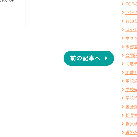
TOP-
TOP-
お知
はや
ボラ
事務
公開
前の記事へ
同窓
地域
学校
学校
学校
未分
給食
職員
進路