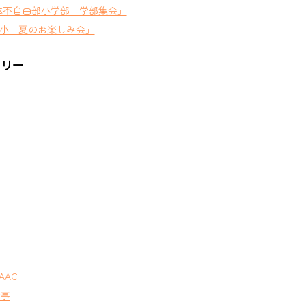
体不自由部小学部 学部集会」
小 夏のお楽しみ会」
ゴリー
AAC
行事