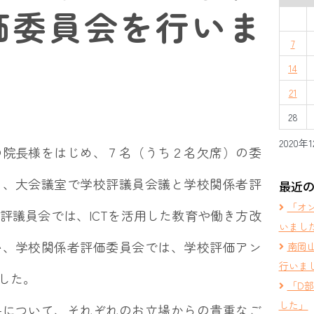
価委員会を行いま
7
14
21
28
2020年
の院長様をはじめ、７名（うち２名欠席）の委
き、大会議室で学校評議員会議と学校関係者評
最近
「オ
評議員会では、ICTを活用した教育や働き方改
いまし
い、学校関係者評価委員会では、学校評価アン
南岡
行いま
した。
「D
した」
果について、それぞれのお立場からの貴重なご