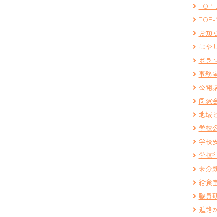
TOP-
TOP-
お知
はや
ボラ
事務
公開
同窓
地域
学校
学校
学校
未分
給食
職員
進路