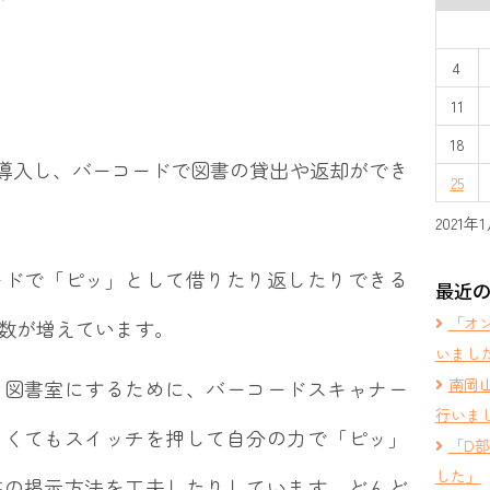
4
11
18
を導入し、バーコードで図書の貸出や返却ができ
25
2021年
ードで「ピッ」として借りたり返したりできる
最近
「オ
数が増えています。
いまし
南岡
な図書室にするために、バーコードスキャナー
行いま
しくてもスイッチを押して自分の力で「ピッ」
「D
した」
書の掲示方法を工夫したりしています。どんど