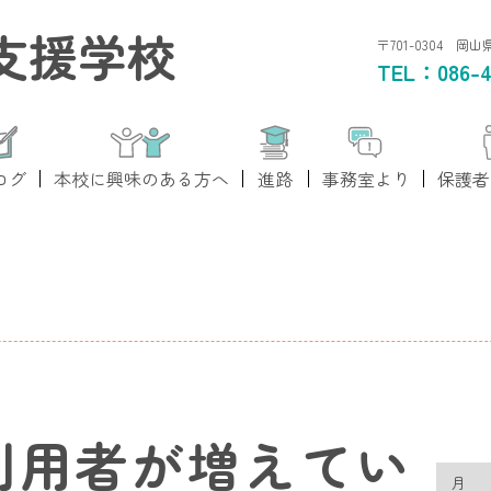
支援学校
〒701-0304 岡
TEL：
086-4
ログ
本校に興味のある方へ
進路
事務室より
保護者
利用者が増えてい
月