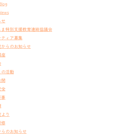
Blog
News
らせ
しま特別支援教育連絡協議会
ンティア募集
室からのお知らせ
講座
会
との活動
公開
安全
行事
類
室より
研修
からのお知らせ