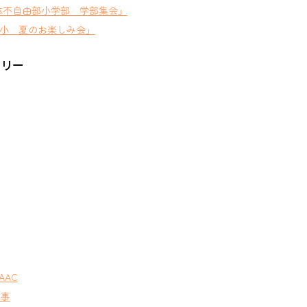
体不自由部小学部 学部集会」
小 夏のお楽しみ会」
ゴリー
AAC
行事