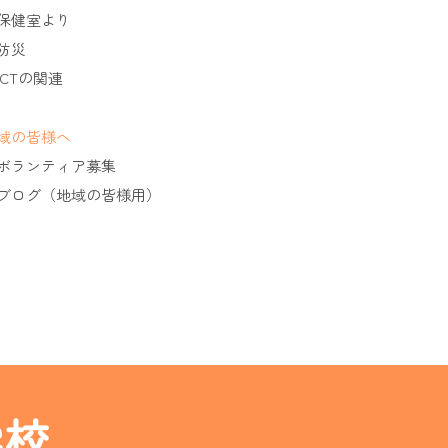
保健室より
防災
ICTの関連
域の皆様へ
ボランティア募集
ブログ（地域の皆様用）
学校