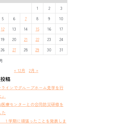
1
2
3
5
6
7
8
9
10
12
13
14
15
16
17
19
20
21
22
23
24
26
27
28
29
30
31
1月
« 12月
2月 »
の投稿
ンラインでグループホーム見学を行
た」
山医療センターとの合同防災研修を
した
部 １学期に頑張ったことを発表しま