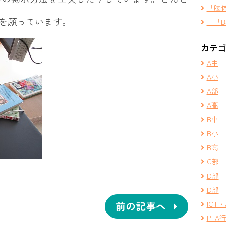
「肢
を願っています。
「B
カテ
A中
A小
A部
A高
B中
B小
B高
C部
D部
D部
前の記事へ
ICT・
PTA