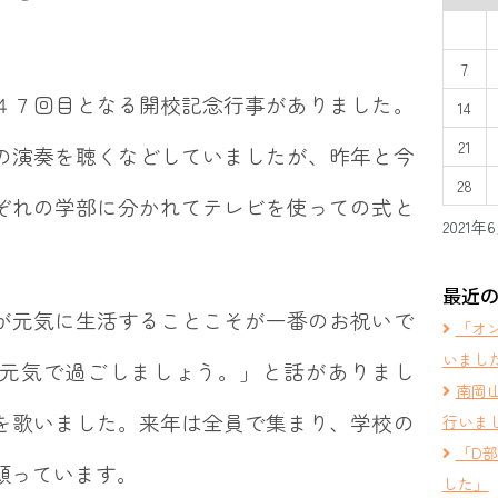
7
４７回目となる開校記念行事がありました。
14
21
の演奏を聴くなどしていましたが、昨年と今
28
ぞれの学部に分かれてテレビを使っての式と
2021年
最近
が元気に生活することこそが一番のお祝いで
「オ
いまし
元気で過ごしましょう。」と話がありまし
南岡
を歌いました。来年は全員で集まり、学校の
行いま
「D
願っています。
した」