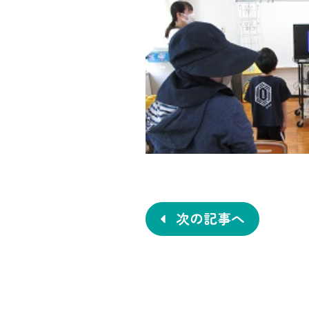
投
稿
ナ
次の記事へ
ビ
ゲ