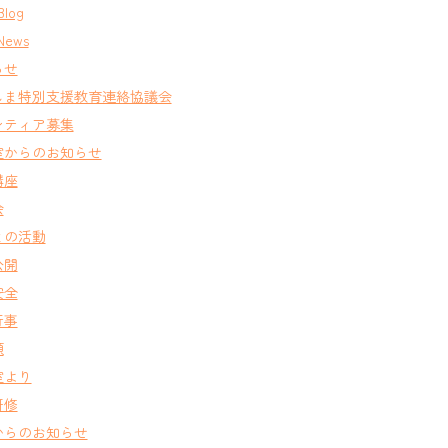
Blog
News
らせ
しま特別支援教育連絡協議会
ンティア募集
室からのお知らせ
講座
会
との活動
公開
安全
行事
類
室より
研修
からのお知らせ