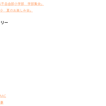
体不自由部小学部 学部集会」
小 夏のお楽しみ会」
ゴリー
AAC
行事