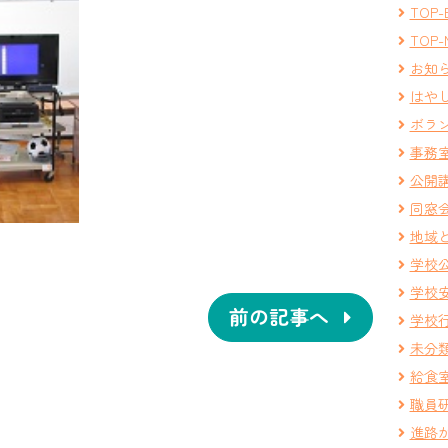
TOP-
TOP-
お知
はや
ボラ
事務
公開
同窓
地域
学校
学校
前の記事へ
学校
未分
給食
職員
進路