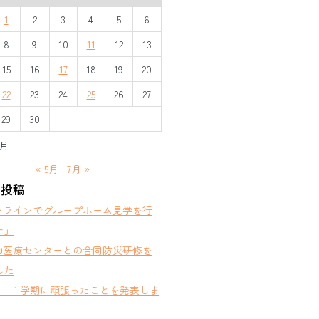
1
2
3
4
5
6
8
9
10
11
12
13
15
16
17
18
19
20
22
23
24
25
26
27
29
30
6月
« 5月
7月 »
の投稿
ンラインでグループホーム見学を行
た」
山医療センターとの合同防災研修を
した
部 １学期に頑張ったことを発表しま