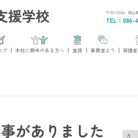
支援学校
〒701-0304 岡
TEL：
086-4
ログ
本校に興味のある方へ
進路
事務室より
保護者
行事がありました
月