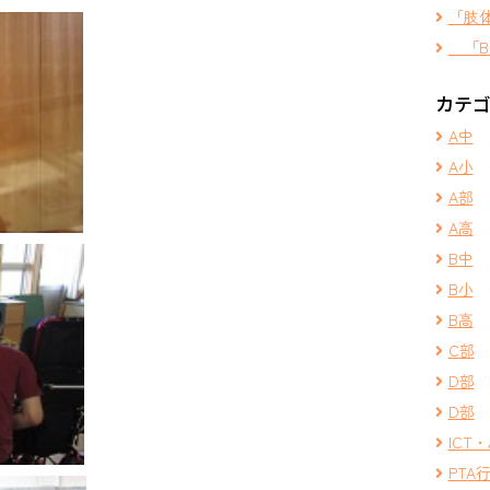
「肢
「B
カテ
A中
A小
A部
A高
B中
B小
B高
C部
D部
D部
ICT・
PTA