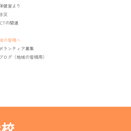
保健室より
防災
ICTの関連
域の皆様へ
ボランティア募集
ブログ（地域の皆様用）
学校