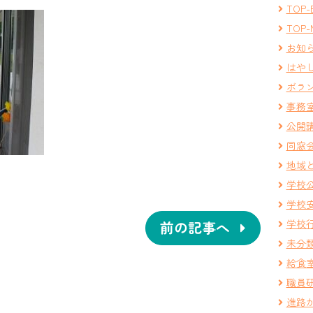
TOP-
TOP-
お知
はや
ボラ
事務
公開
同窓
地域
学校
学校
学校
前の記事へ
未分
給食
職員
進路