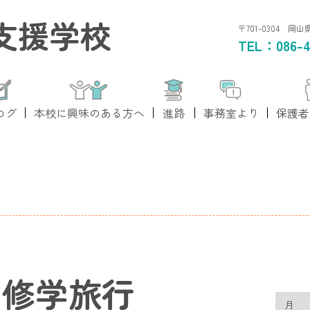
支援学校
〒701-0304 岡
TEL：
086-4
ログ
本校に興味のある方へ
進路
事務室より
保護者
 修学旅行
月