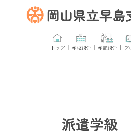
岡山県立早島
トップ
学校紹介
学部紹介
ブ
派遣学級