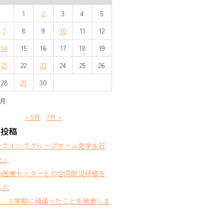
1
2
3
4
5
7
8
9
10
11
12
14
15
16
17
18
19
21
22
23
24
25
26
28
29
30
6月
« 5月
7月 »
の投稿
ンラインでグループホーム見学を行
た」
山医療センターとの合同防災研修を
した
部 １学期に頑張ったことを発表しま