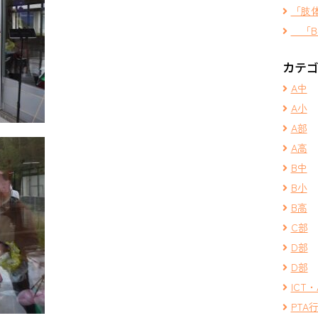
「肢
「B
カテ
A中
A小
A部
A高
B中
B小
B高
C部
D部
D部
ICT・
PTA