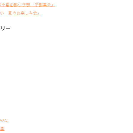
体不自由部小学部 学部集会」
小 夏のお楽しみ会」
ゴリー
AAC
行事