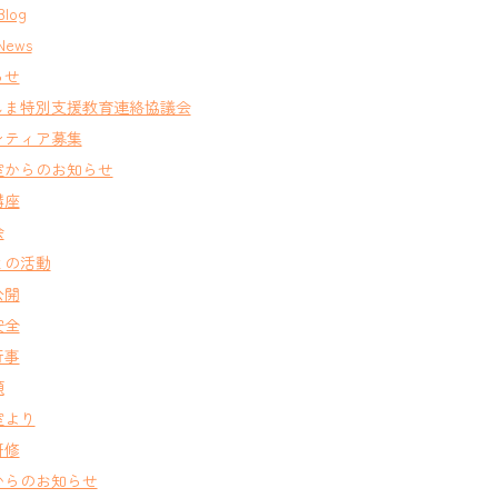
Blog
News
らせ
しま特別支援教育連絡協議会
ンティア募集
室からのお知らせ
講座
会
との活動
公開
安全
行事
類
室より
研修
からのお知らせ