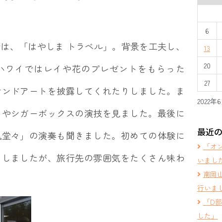
6
は、「はやしま トラベル」。背景を工夫し、
13
20
ハワイではレイや花のプレゼントをもらった
27
サンドアートを披露してくれたりしました。ま
2022年
ウやシガーボックスの演技を見ました。最後に
最近
風堂々」の演奏も聞きました。初めての体験に
「オ
もしましたが、旅行先の雰囲気をたくさん味わ
いまし
南岡
行いま
「D
した」