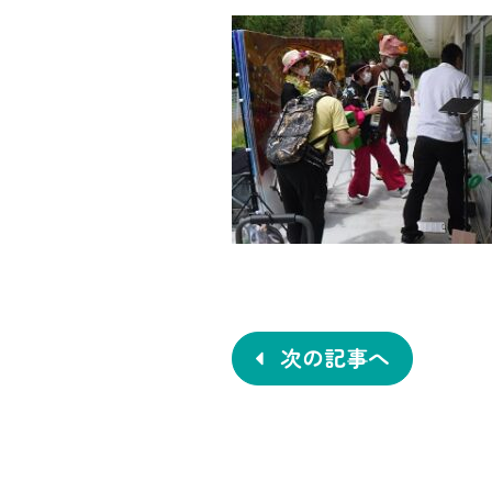
投
稿
ナ
次の記事へ
ビ
ゲ