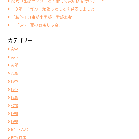
南岡山医療センターとの合同防災研修を行いました
「D部 １学期に頑張ったことを発表しました」
「肢体不自由部小学部 学部集会」
「B小 夏のお楽しみ会」
カテゴリー
A中
A小
A部
A高
B中
B小
B高
C部
D部
D部
ICT・AAC
PTA行事