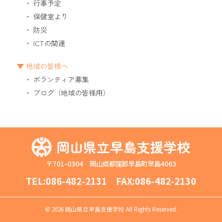
行事予定
保健室より
防災
ICTの関連
地域の皆様へ
ボランティア募集
ブログ（地域の皆様用）
岡山県立早島支援学校
〒701-0304 岡山県都窪郡早島町早島4063
TEL:
086-482-2131
FAX:086-482-2130
©
2026 岡山県立早島支援学校 All Rights Reserved.