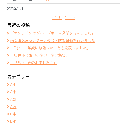
2022年11月
« 10月
12月 »
最近の投稿
「オンラインでグループホーム見学を行いました」
南岡山医療センターとの合同防災研修を行いました
「D部 １学期に頑張ったことを発表しました」
「肢体不自由部小学部 学部集会」
「B小 夏のお楽しみ会」
カテゴリー
A中
A小
A部
A高
B中
B小