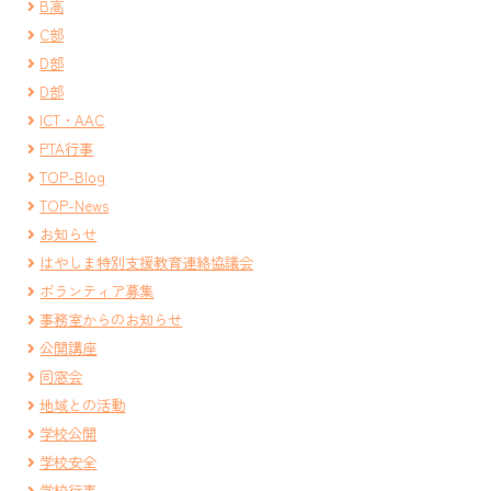
B高
C部
D部
D部
ICT・AAC
PTA行事
TOP-Blog
TOP-News
お知らせ
はやしま特別支援教育連絡協議会
ボランティア募集
事務室からのお知らせ
公開講座
同窓会
地域との活動
学校公開
学校安全
学校行事