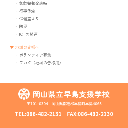
気象警報発表時
行事予定
保健室より
防災
ICTの関連
地域の皆様へ
ボランティア募集
ブログ（地域の皆様用）
岡山県立早島支援学校
〒701-0304 岡山県都窪郡早島町早島4063
TEL:
086-482-2131
FAX:086-482-2130