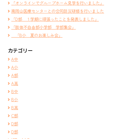
「オンラインでグループホーム見学を行いました」
南岡山医療センターとの合同防災研修を行いました
「D部 １学期に頑張ったことを発表しました」
「肢体不自由部小学部 学部集会」
「B小 夏のお楽しみ会」
カテゴリー
A中
A小
A部
A高
B中
B小
B高
C部
D部
D部