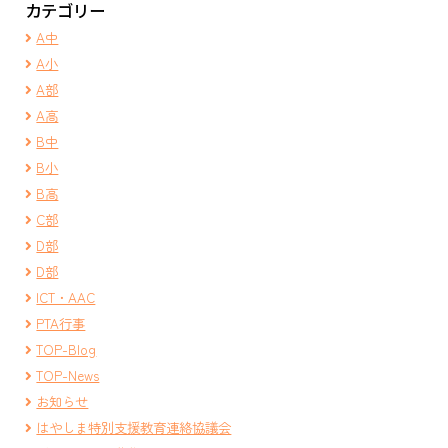
カテゴリー
A中
A小
A部
A高
B中
B小
B高
C部
D部
D部
ICT・AAC
PTA行事
TOP-Blog
TOP-News
お知らせ
はやしま特別支援教育連絡協議会