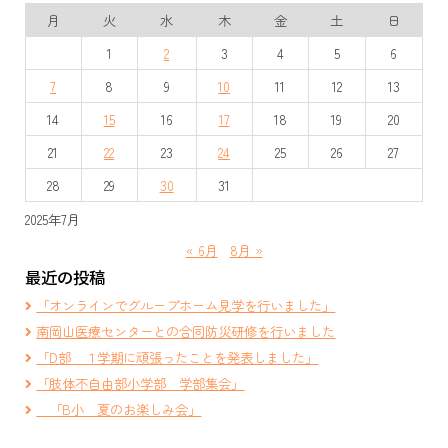
ビ
月
火
水
木
金
土
日
ゲ
1
2
3
4
5
6
ー
7
8
9
10
11
12
13
シ
14
15
16
17
18
19
20
ョ
21
22
23
24
25
26
27
ン
28
29
30
31
2025年7月
« 6月
8月 »
最近の投稿
「オンラインでグループホーム見学を行いました」
南岡山医療センターとの合同防災研修を行いました
「D部 １学期に頑張ったことを発表しました」
「肢体不自由部小学部 学部集会」
「B小 夏のお楽しみ会」