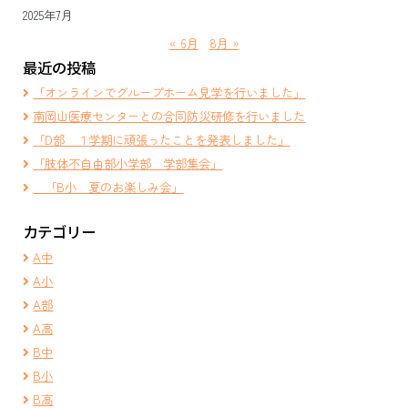
2025年7月
« 6月
8月 »
最近の投稿
「オンラインでグループホーム見学を行いました」
南岡山医療センターとの合同防災研修を行いました
「D部 １学期に頑張ったことを発表しました」
「肢体不自由部小学部 学部集会」
「B小 夏のお楽しみ会」
カテゴリー
A中
A小
A部
A高
B中
B小
B高