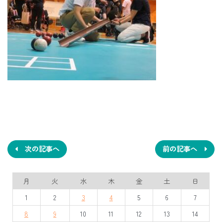
投
稿
ナ
次の記事へ
前の記事へ
ビ
月
火
水
木
金
土
日
ゲ
1
2
3
4
5
6
7
ー
8
9
10
11
12
13
14