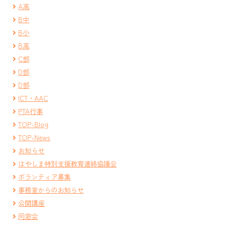
A高
B中
B小
B高
C部
D部
D部
ICT・AAC
PTA行事
TOP-Blog
TOP-News
お知らせ
はやしま特別支援教育連絡協議会
ボランティア募集
事務室からのお知らせ
公開講座
同窓会