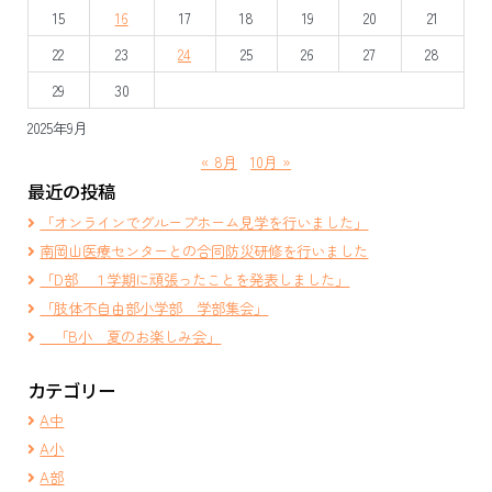
シ
15
16
17
18
19
20
21
ョ
22
23
24
25
26
27
28
ン
29
30
2025年9月
« 8月
10月 »
最近の投稿
「オンラインでグループホーム見学を行いました」
南岡山医療センターとの合同防災研修を行いました
「D部 １学期に頑張ったことを発表しました」
「肢体不自由部小学部 学部集会」
「B小 夏のお楽しみ会」
カテゴリー
A中
A小
A部