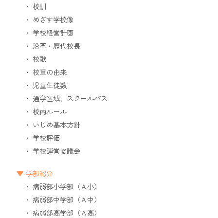
校訓
めざす学校像
学校経営計画
沿革・歴代校長
校歌
校章の由来
児童生徒数
通学区域、スクールバス
校内ルール
いじめ基本方針
学校評価
学校運営協議会
学部紹介
病弱部小学部（Ａ小）
病弱部中学部（Ａ中）
病弱部高学部（Ａ高）