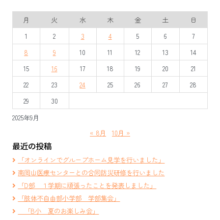
ビ
月
火
水
木
金
土
日
ゲ
1
2
3
4
5
6
7
ー
8
9
10
11
12
13
14
シ
15
16
17
18
19
20
21
ョ
22
23
24
25
26
27
28
ン
29
30
2025年9月
« 8月
10月 »
最近の投稿
「オンラインでグループホーム見学を行いました」
南岡山医療センターとの合同防災研修を行いました
「D部 １学期に頑張ったことを発表しました」
「肢体不自由部小学部 学部集会」
「B小 夏のお楽しみ会」