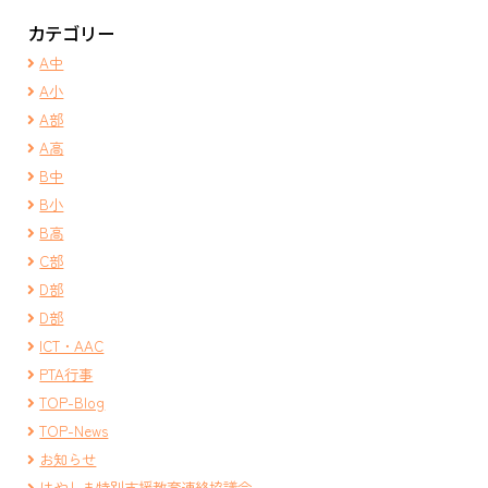
カテゴリー
A中
A小
A部
A高
B中
B小
B高
C部
D部
D部
ICT・AAC
PTA行事
TOP-Blog
TOP-News
お知らせ
はやしま特別支援教育連絡協議会