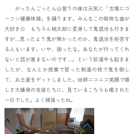
がったんごっとん山登りの後は元気に「古墳にコ
ーフン健康体操」を踊ります。みんなこの愉快な曲が
大好き☆ もちろん桃太郎に変身して鬼退治も行きま
すが…思ったより鬼が怖かったのか、鬼退治を拒否す
る人もいます。いや、困ったな。あなたが行ってくれ
ないと話が進まないのです…。という珍道中も起きま
したが、なんとか授業で習った剣道の技で鬼を倒し
て、お土産をゲットしました。始終ニコニコ笑顔で嬉
しさ大爆発の生徒たちに、見ているこちらも癒された
一日でした。よく頑張ったね。