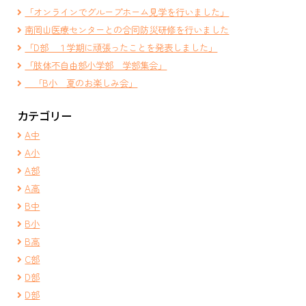
「オンラインでグループホーム見学を行いました」
南岡山医療センターとの合同防災研修を行いました
「D部 １学期に頑張ったことを発表しました」
「肢体不自由部小学部 学部集会」
「B小 夏のお楽しみ会」
カテゴリー
A中
A小
A部
A高
B中
B小
B高
C部
D部
D部