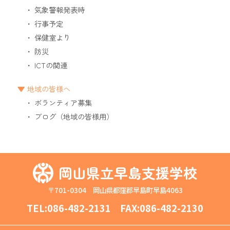
気象警報発表時
行事予定
保健室より
防災
ICTの関連
地域の皆様へ
ボランティア募集
ブログ（地域の皆様用）
岡山県立早島支援学校
〒701-0304 岡山県都窪郡早島町早島4063
TEL:
086-482-2131
FAX:086-482-2130