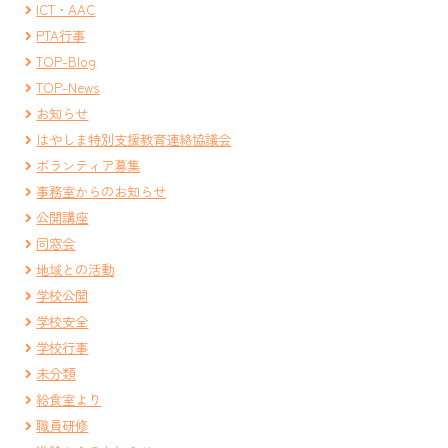
ICT・AAC
PTA行事
TOP-Blog
TOP-News
お知らせ
はやしま特別支援教育連絡協議会
ボランティア募集
事務室からのお知らせ
公開講座
同窓会
地域との活動
学校公開
学校安全
学校行事
未分類
給食室より
職員研修