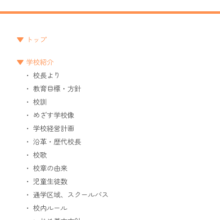
トップ
学校紹介
校長より
教育目標・方針
校訓
めざす学校像
学校経営計画
沿革・歴代校長
校歌
校章の由来
児童生徒数
通学区域、スクールバス
校内ルール