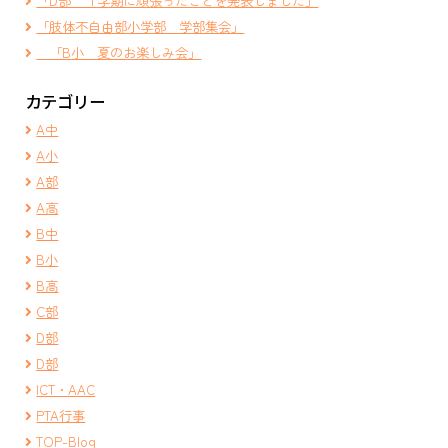
「D部 １学期に頑張ったことを発表しました」
「肢体不自由部小学部 学部集会」
「B小 夏のお楽しみ会」
カテゴリー
A中
A小
A部
A高
B中
B小
B高
C部
D部
D部
ICT・AAC
PTA行事
TOP-Blog