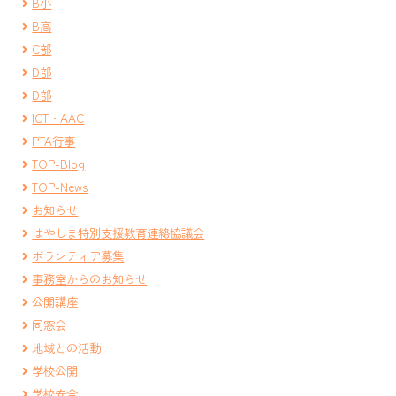
B小
B高
C部
D部
D部
ICT・AAC
PTA行事
TOP-Blog
TOP-News
お知らせ
はやしま特別支援教育連絡協議会
ボランティア募集
事務室からのお知らせ
公開講座
同窓会
地域との活動
学校公開
学校安全