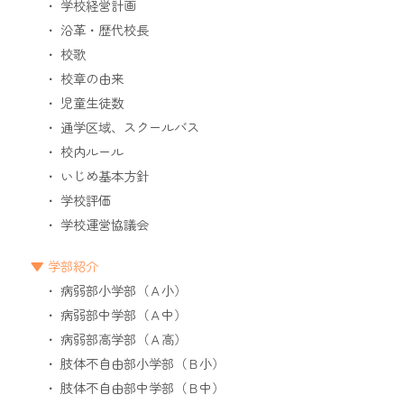
学校経営計画
沿革・歴代校長
校歌
校章の由来
児童生徒数
通学区域、スクールバス
校内ルール
いじめ基本方針
学校評価
学校運営協議会
学部紹介
病弱部小学部（Ａ小）
病弱部中学部（Ａ中）
病弱部高学部（Ａ高）
肢体不自由部小学部（Ｂ小）
肢体不自由部中学部（Ｂ中）