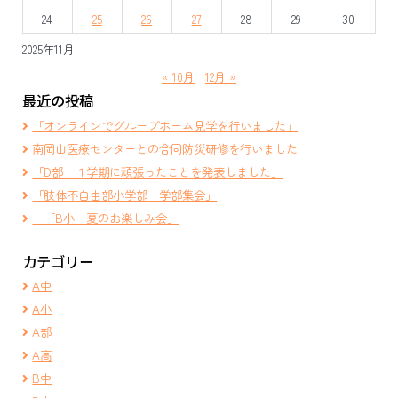
ン
24
25
26
27
28
29
30
2025年11月
« 10月
12月 »
最近の投稿
「オンラインでグループホーム見学を行いました」
南岡山医療センターとの合同防災研修を行いました
「D部 １学期に頑張ったことを発表しました」
「肢体不自由部小学部 学部集会」
「B小 夏のお楽しみ会」
カテゴリー
A中
A小
A部
A高
B中