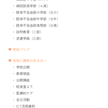
病弱部高学部（Ａ高）
肢体不自由部小学部（Ｂ小）
肢体不自由部中学部（Ｂ中）
肢体不自由部高等部（Ｂ高）
訪問教育（Ｃ部）
派遣学級（Ｄ部）
学校ブログ
本校に興味のある方へ
学校公開
教育相談
公開講座
給食室より
医療的ケア
自立活動
ICT活用事例