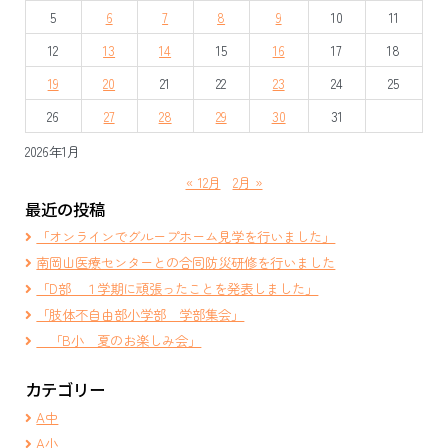
ー
5
6
7
8
9
10
11
シ
12
13
14
15
16
17
18
ョ
19
20
21
22
23
24
25
ン
26
27
28
29
30
31
2026年1月
« 12月
2月 »
最近の投稿
「オンラインでグループホーム見学を行いました」
南岡山医療センターとの合同防災研修を行いました
「D部 １学期に頑張ったことを発表しました」
「肢体不自由部小学部 学部集会」
「B小 夏のお楽しみ会」
カテゴリー
A中
A小