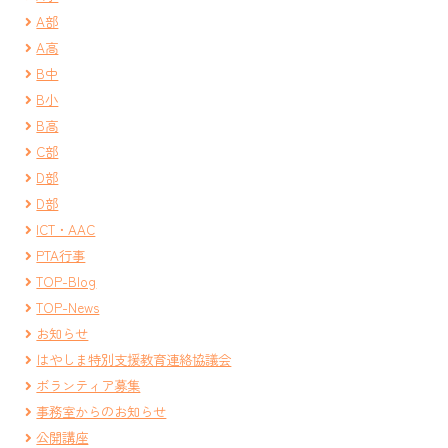
A部
A高
B中
B小
B高
C部
D部
D部
ICT・AAC
PTA行事
TOP-Blog
TOP-News
お知らせ
はやしま特別支援教育連絡協議会
ボランティア募集
事務室からのお知らせ
公開講座