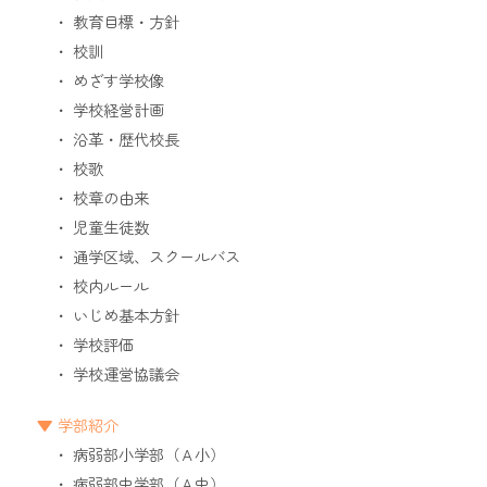
教育目標・方針
校訓
めざす学校像
学校経営計画
沿革・歴代校長
校歌
校章の由来
児童生徒数
通学区域、スクールバス
校内ルール
いじめ基本方針
学校評価
学校運営協議会
学部紹介
病弱部小学部（Ａ小）
病弱部中学部（Ａ中）