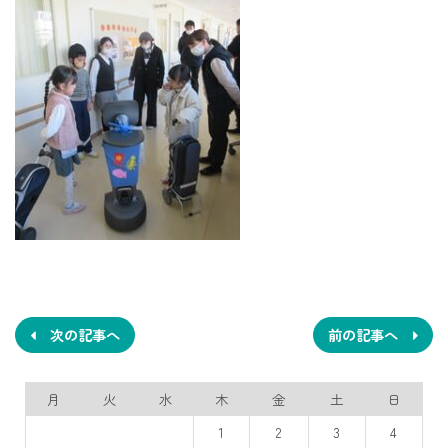
投
稿
ナ
次の記事へ
前の記事へ
ビ
月
火
水
木
金
土
日
ゲ
1
2
3
4