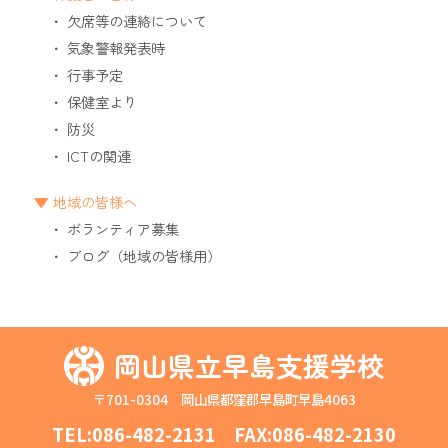
欠席等の連絡について
気象警報発表時
行事予定
保健室より
防災
ICTの関連
地域の皆様へ
ボランティア募集
ブログ（地域の皆様用）
岡山県立早島支援学校
〒701-0304 岡山県都窪郡早島町早島4063
TEL:
086-482-2131
FAX:086-482-2130