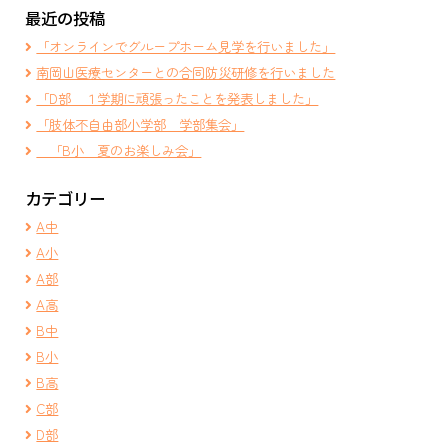
最近の投稿
「オンラインでグループホーム見学を行いました」
南岡山医療センターとの合同防災研修を行いました
「D部 １学期に頑張ったことを発表しました」
「肢体不自由部小学部 学部集会」
「B小 夏のお楽しみ会」
カテゴリー
A中
A小
A部
A高
B中
B小
B高
C部
D部