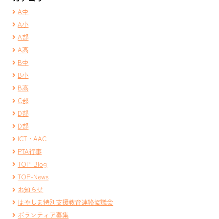
A中
A小
A部
A高
B中
B小
B高
C部
D部
D部
ICT・AAC
PTA行事
TOP-Blog
TOP-News
お知らせ
はやしま特別支援教育連絡協議会
ボランティア募集