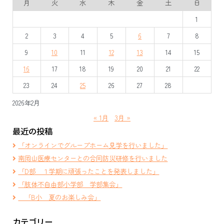
月
火
水
木
金
土
日
ゲ
1
ー
2
3
4
5
6
7
8
シ
9
10
11
12
13
14
15
ョ
16
17
18
19
20
21
22
ン
23
24
25
26
27
28
2026年2月
« 1月
3月 »
最近の投稿
「オンラインでグループホーム見学を行いました」
南岡山医療センターとの合同防災研修を行いました
「D部 １学期に頑張ったことを発表しました」
「肢体不自由部小学部 学部集会」
「B小 夏のお楽しみ会」
カテゴリー