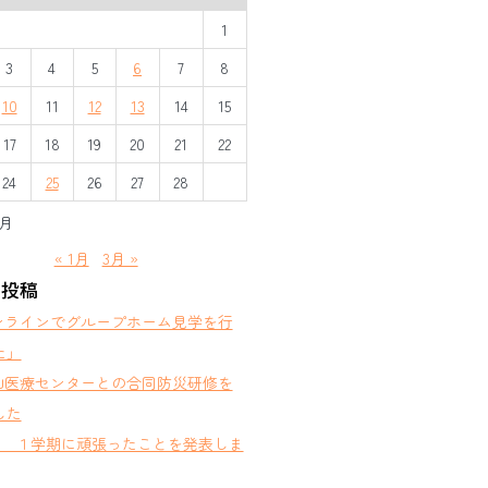
1
3
4
5
6
7
8
10
11
12
13
14
15
17
18
19
20
21
22
24
25
26
27
28
2月
« 1月
3月 »
の投稿
ンラインでグループホーム見学を行
た」
山医療センターとの合同防災研修を
した
部 １学期に頑張ったことを発表しま