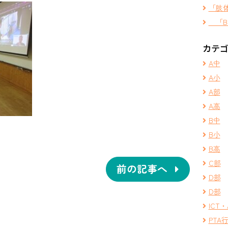
「肢
「B
カテ
A中
A小
A部
A高
B中
B小
B高
C部
前の記事へ
D部
D部
ICT・
PTA