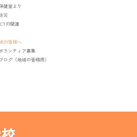
保健室より
防災
ICTの関連
域の皆様へ
ボランティア募集
ブログ（地域の皆様用）
学校