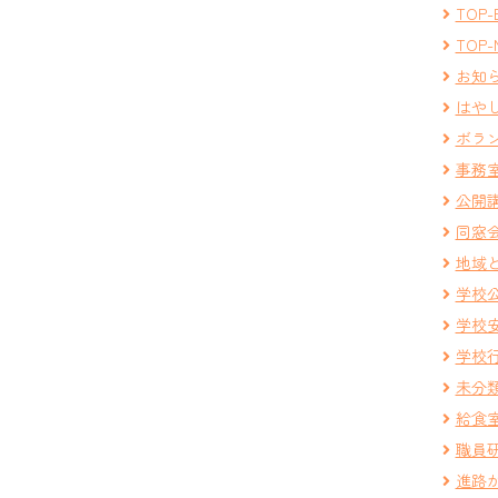
TOP-
TOP-
お知
はや
ボラ
事務
公開
同窓
地域
学校
学校
学校
未分
給食
職員
進路