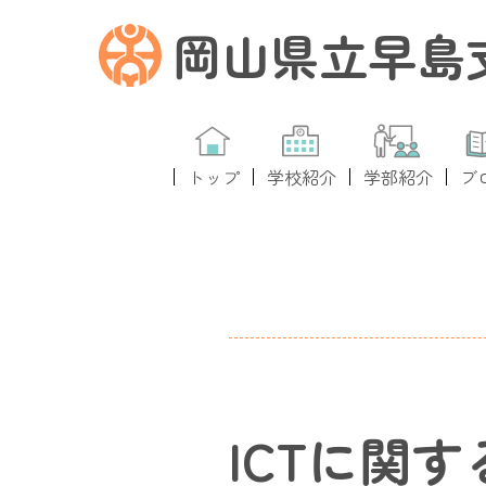
岡山県立早島
トップ
学校紹介
学部紹介
ブ
ICTに関