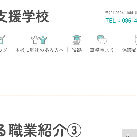
支援学校
〒701-0304 岡
TEL：
086-4
ログ
本校に興味のある方へ
進路
事務室より
保護者
する職業紹介③
月