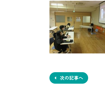
投
稿
ナ
次の記事へ
ビ
ゲ