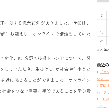
2
CTに関する職業紹介がありました。今回は、
9
16
社長を講師にお迎えし、オンラインで講話をしていた
23
2026年
変化、ICT分野の技術トレンドについて、具
最近
をしていただき、生徒はICTが社会や仕事とど
「オ
いまし
を身近に感じることができました。オンライン
南岡
人と社会をつなぐ重要な手段であることを学ぶ貴
行いま
「D
した」