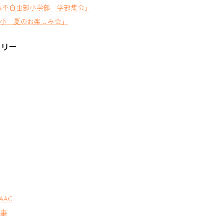
体不自由部小学部 学部集会」
小 夏のお楽しみ会」
ゴリー
AAC
行事