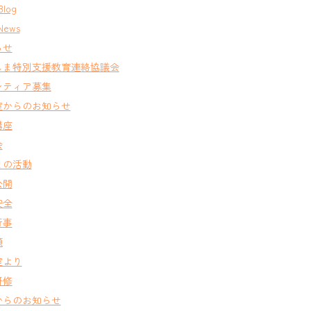
Blog
News
らせ
しま特別支援教育連絡協議会
ンティア募集
室からのお知らせ
講座
会
との活動
公開
安全
行事
類
室より
研修
からのお知らせ