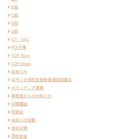
B高
C部
D部
D部
ICT・AAC
PTA行事
TOP-Blog
TOP-News
お知らせ
はやしま特別支援教育連絡協議会
ボランティア募集
事務室からのお知らせ
公開講座
同窓会
地域との活動
学校公開
学校安全