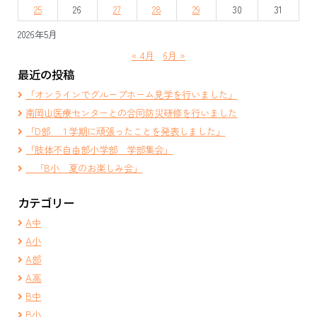
ン
25
26
27
28
29
30
31
2026年5月
« 4月
6月 »
最近の投稿
「オンラインでグループホーム見学を行いました」
南岡山医療センターとの合同防災研修を行いました
「D部 １学期に頑張ったことを発表しました」
「肢体不自由部小学部 学部集会」
「B小 夏のお楽しみ会」
カテゴリー
A中
A小
A部
A高
B中
B小