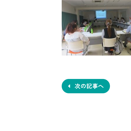
投
稿
ナ
次の記事へ
ビ
ゲ
ー