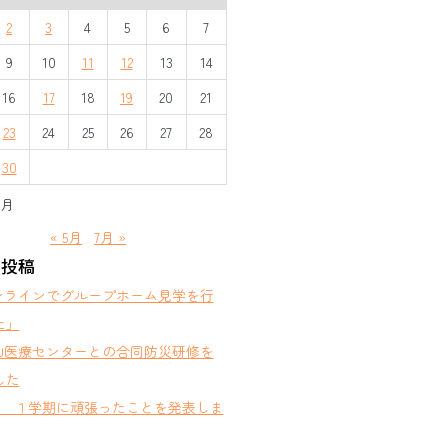
2
3
4
5
6
7
9
10
11
12
13
14
16
17
18
19
20
21
23
24
25
26
27
28
30
6月
« 5月
7月 »
の投稿
ンラインでグループホーム見学を行
た」
山医療センターとの合同防災研修を
した
部 １学期に頑張ったことを発表しま