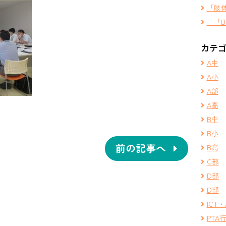
「肢
「B
カテ
A中
A小
A部
A高
B中
B小
前の記事へ
B高
C部
D部
D部
ICT・
PTA