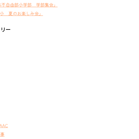
体不自由部小学部 学部集会」
小 夏のお楽しみ会」
ゴリー
AAC
行事