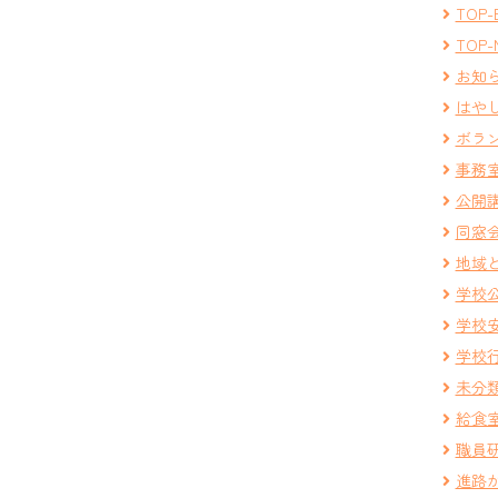
TOP-
TOP-
お知
はや
ボラ
事務
公開
同窓
地域
学校
学校
学校
未分
給食
職員
進路