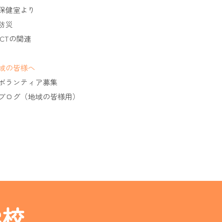
保健室より
防災
ICTの関連
域の皆様へ
ボランティア募集
ブログ（地域の皆様用）
学校