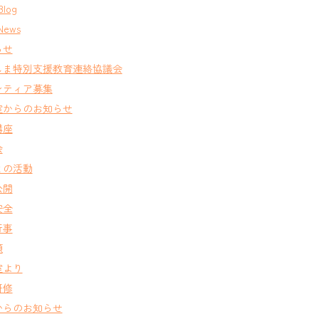
Blog
News
らせ
しま特別支援教育連絡協議会
ンティア募集
室からのお知らせ
講座
会
との活動
公開
安全
行事
類
室より
研修
からのお知らせ