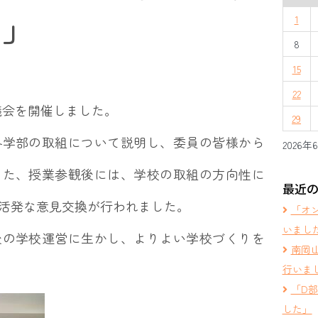
た」
1
8
15
22
議会を開催しました。
29
各学部の取組について説明し、委員の皆様から
2026年
また、授業参観後には、学校の取組の方向性に
最近
活発な意見交換が行われました。
「オ
いまし
後の学校運営に生かし、よりよい学校づくりを
南岡
行いま
「D
した」