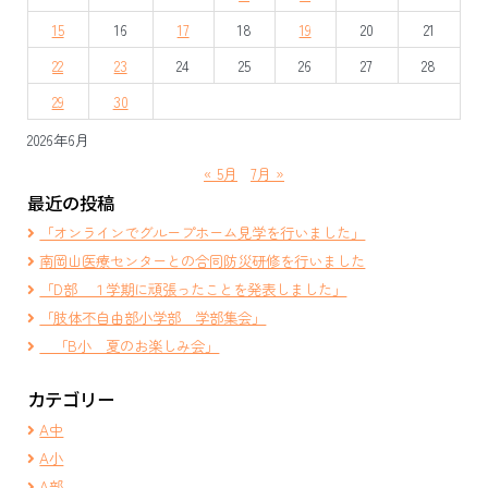
シ
15
16
17
18
19
20
21
ョ
22
23
24
25
26
27
28
ン
29
30
2026年6月
« 5月
7月 »
最近の投稿
「オンラインでグループホーム見学を行いました」
南岡山医療センターとの合同防災研修を行いました
「D部 １学期に頑張ったことを発表しました」
「肢体不自由部小学部 学部集会」
「B小 夏のお楽しみ会」
カテゴリー
A中
A小
A部