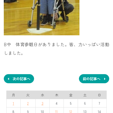
B中 体育参観日がありました。皆、力いっぱい活動
しました。
投
稿
ナ
次の記事へ
前の記事へ
ビ
月
火
水
木
金
土
日
ゲ
1
2
3
4
5
6
7
ー
8
9
10
11
12
13
14