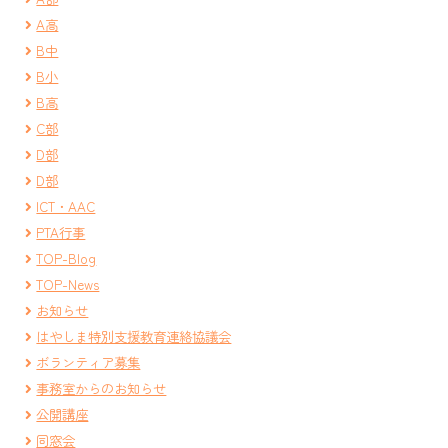
A高
B中
B小
B高
C部
D部
D部
ICT・AAC
PTA行事
TOP-Blog
TOP-News
お知らせ
はやしま特別支援教育連絡協議会
ボランティア募集
事務室からのお知らせ
公開講座
同窓会