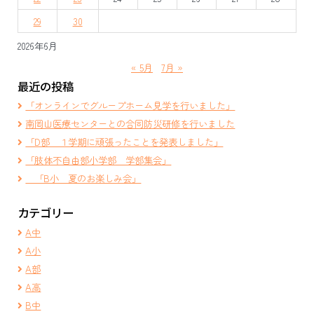
ン
29
30
2026年6月
« 5月
7月 »
最近の投稿
「オンラインでグループホーム見学を行いました」
南岡山医療センターとの合同防災研修を行いました
「D部 １学期に頑張ったことを発表しました」
「肢体不自由部小学部 学部集会」
「B小 夏のお楽しみ会」
カテゴリー
A中
A小
A部
A高
B中