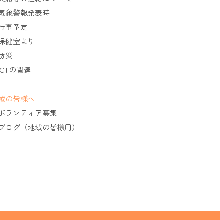
気象警報発表時
行事予定
保健室より
防災
ICTの関連
域の皆様へ
ボランティア募集
ブログ（地域の皆様用）