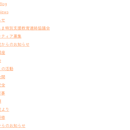
Blog
News
らせ
しま特別支援教育連絡協議会
ンティア募集
室からのお知らせ
講座
会
との活動
公開
安全
行事
類
室より
研修
からのお知らせ