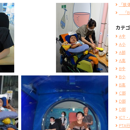
「肢
「B
カテ
A中
A小
A部
A高
B中
B小
B高
C部
D部
D部
ICT・
PTA