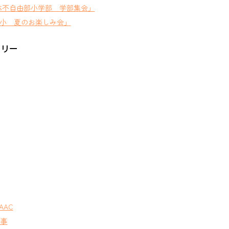
体不自由部小学部 学部集会」
小 夏のお楽しみ会」
ゴリー
AAC
行事