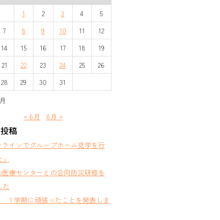
1
2
3
4
5
7
8
9
10
11
12
14
15
16
17
18
19
21
22
23
24
25
26
28
29
30
31
7月
« 6月
8月 »
の投稿
ンラインでグループホーム見学を行
た」
山医療センターとの合同防災研修を
した
部 １学期に頑張ったことを発表しま