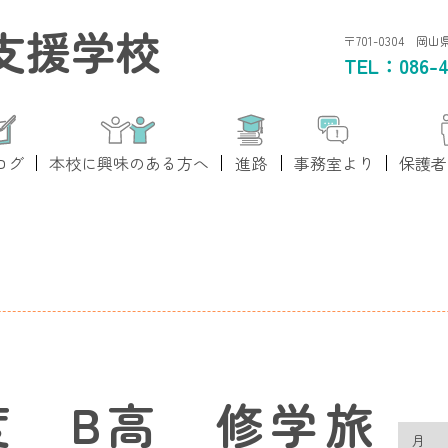
支援学校
〒701-0304 岡
TEL：
086-4
ログ
本校に興味のある方へ
進路
事務室より
保護者
度 B高 修学旅
月