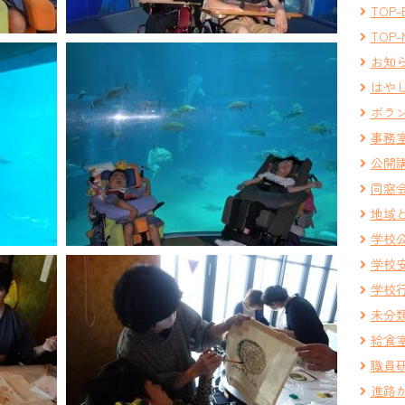
TOP-
TOP-
お知
はや
ボラ
事務
公開
同窓
地域
学校
学校
学校
未分
給食
職員
進路