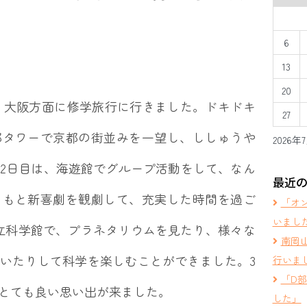
6
13
20
京都・大阪方面に修学旅行に行きました。ドキドキ
27
都タワーで京都の街並みを一望し、ししゅうや
2026年
2日目は、海遊館でグループ活動をして、なん
最近
しもと新喜劇を観劇して、充実した時間を過ご
「オ
いまし
立科学館で、プラネタリウムを見たり、様々な
南岡
いたりして科学を楽しむことができました。3
行いま
「D
とても良い思い出が来ました。
した」