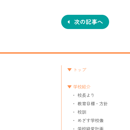
投
稿
ナ
次の記事へ
ビ
ゲ
ー
シ
トップ
ョ
学校紹介
ン
校長より
教育目標・方針
校訓
めざす学校像
学校経営計画