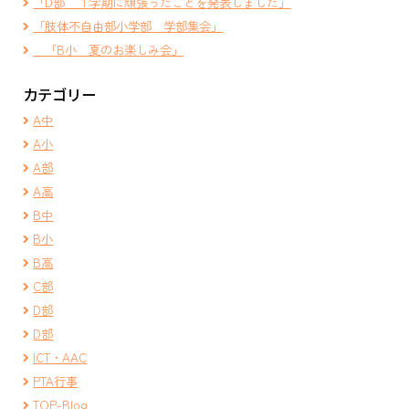
「D部 １学期に頑張ったことを発表しました」
「肢体不自由部小学部 学部集会」
「B小 夏のお楽しみ会」
カテゴリー
A中
A小
A部
A高
B中
B小
B高
C部
D部
D部
ICT・AAC
PTA行事
TOP-Blog