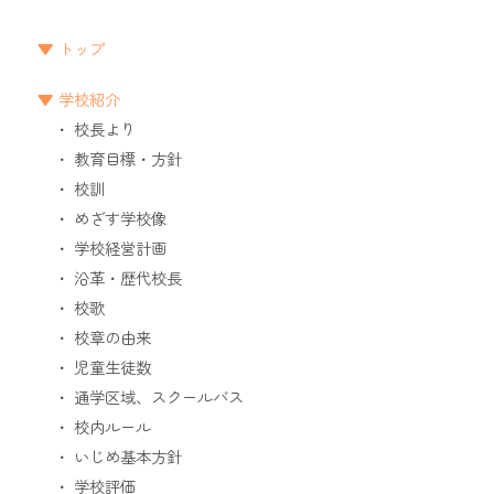
トップ
学校紹介
校長より
教育目標・方針
校訓
めざす学校像
学校経営計画
沿革・歴代校長
校歌
校章の由来
児童生徒数
通学区域、スクールバス
校内ルール
いじめ基本方針
学校評価