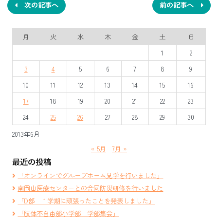
ナ
次の記事へ
前の記事へ
ビ
月
火
水
木
金
土
日
ゲ
1
2
ー
3
4
5
6
7
8
9
シ
10
11
12
13
14
15
16
ョ
17
18
19
20
21
22
23
ン
24
25
26
27
28
29
30
2013年6月
« 5月
7月 »
最近の投稿
「オンラインでグループホーム見学を行いました」
南岡山医療センターとの合同防災研修を行いました
「D部 １学期に頑張ったことを発表しました」
「肢体不自由部小学部 学部集会」