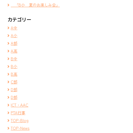
「B小 夏のお楽しみ会」
カテゴリー
A中
A小
A部
A高
B中
B小
B高
C部
D部
D部
ICT・AAC
PTA行事
TOP-Blog
TOP-News