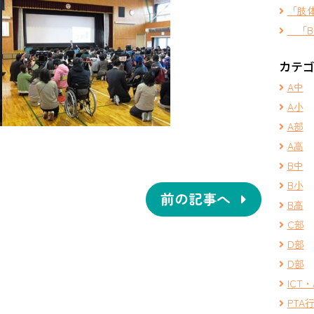
「肢
「B
カテ
A中
A小
A部
A高
B中
B小
前の記事へ
B高
C部
D部
D部
ICT・
PTA