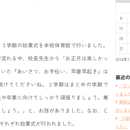
6
13
20
、３学期の始業式を本校体育館で行いました。
27
が流れる中、校長先生から「お正月は楽しかっ
2014年
ていた『あいさつ、お手伝い、早寝早起き』は
最近
続けてくださいね。３学期はまとめの学期で
「オ
いまし
級や卒業に向けてしっかり頑張りましょう。寒
南岡
ましょう。」と、お話がありました。なお、Ｃ
行いま
「D
それぞれ始業式が行われました。
した」