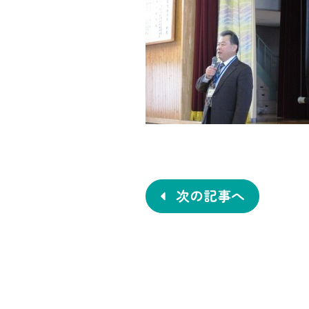
投
稿
ナ
次の記事へ
ビ
ゲ
ー