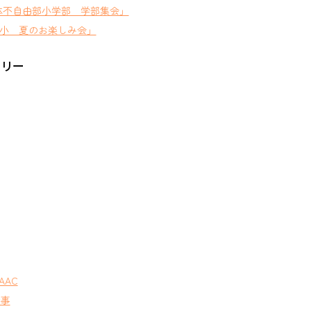
体不自由部小学部 学部集会」
小 夏のお楽しみ会」
ゴリー
AAC
行事