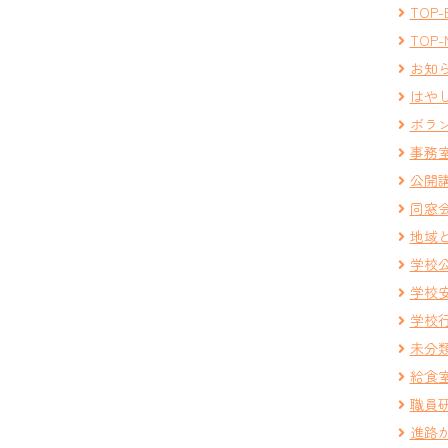
TOP-
TOP-
お知
はや
ボラ
事務
公開
同窓
地域
学校
学校
学校
未分
給食
職員
進路