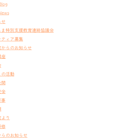
Blog
News
らせ
しま特別支援教育連絡協議会
ンティア募集
室からのお知らせ
講座
会
との活動
公開
安全
行事
類
室より
研修
からのお知らせ