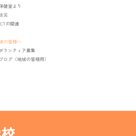
保健室より
防災
ICTの関連
域の皆様へ
ボランティア募集
ブログ（地域の皆様用）
学校