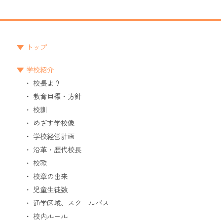
トップ
学校紹介
校長より
教育目標・方針
校訓
めざす学校像
学校経営計画
沿革・歴代校長
校歌
校章の由来
児童生徒数
通学区域、スクールバス
校内ルール