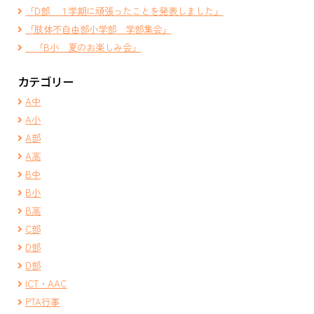
「D部 １学期に頑張ったことを発表しました」
「肢体不自由部小学部 学部集会」
「B小 夏のお楽しみ会」
カテゴリー
A中
A小
A部
A高
B中
B小
B高
C部
D部
D部
ICT・AAC
PTA行事