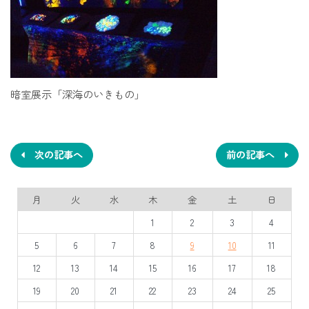
暗室展示「深海のいきもの」
投
稿
ナ
次の記事へ
前の記事へ
ビ
月
火
水
木
金
土
日
ゲ
1
2
3
4
ー
5
6
7
8
9
10
11
シ
12
13
14
15
16
17
18
ョ
19
20
21
22
23
24
25
ン