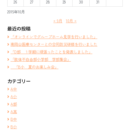
26
27
28
29
30
31
2015年10月
« 9月
10月 »
最近の投稿
「オンラインでグループホーム見学を行いました」
南岡山医療センターとの合同防災研修を行いました
「D部 １学期に頑張ったことを発表しました」
「肢体不自由部小学部 学部集会」
「B小 夏のお楽しみ会」
カテゴリー
A中
A小
A部
A高
B中
B小