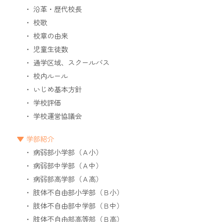
沿革・歴代校長
校歌
校章の由来
児童生徒数
通学区域、スクールバス
校内ルール
いじめ基本方針
学校評価
学校運営協議会
学部紹介
病弱部小学部（Ａ小）
病弱部中学部（Ａ中）
病弱部高学部（Ａ高）
肢体不自由部小学部（Ｂ小）
肢体不自由部中学部（Ｂ中）
肢体不自由部高等部（Ｂ高）