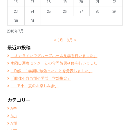
16
17
18
19
20
21
22
23
24
25
26
27
28
29
30
31
2018年7月
« 6月
8月 »
最近の投稿
「オンラインでグループホーム見学を行いました」
南岡山医療センターとの合同防災研修を行いました
「D部 １学期に頑張ったことを発表しました」
「肢体不自由部小学部 学部集会」
「B小 夏のお楽しみ会」
カテゴリー
A中
A小
A部