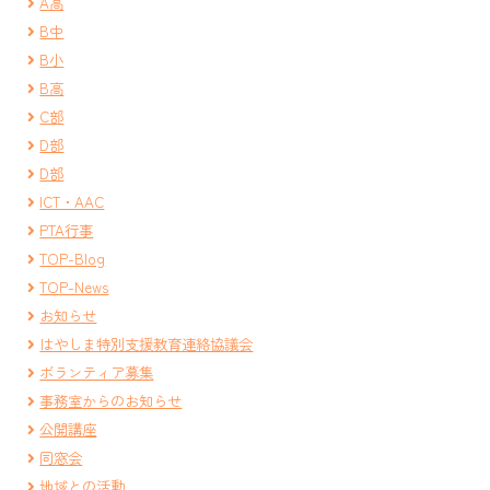
A高
B中
B小
B高
C部
D部
D部
ICT・AAC
PTA行事
TOP-Blog
TOP-News
お知らせ
はやしま特別支援教育連絡協議会
ボランティア募集
事務室からのお知らせ
公開講座
同窓会
地域との活動