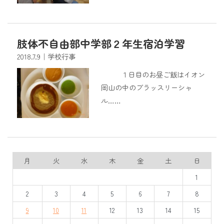
肢体不自由部中学部２年生宿泊学習
2018.7.9
｜学校行事
１日目のお昼ご飯はイオン
岡山の中のブラッスリーシャ
ル……
月
火
水
木
金
土
日
1
2
3
4
5
6
7
8
9
10
11
12
13
14
15