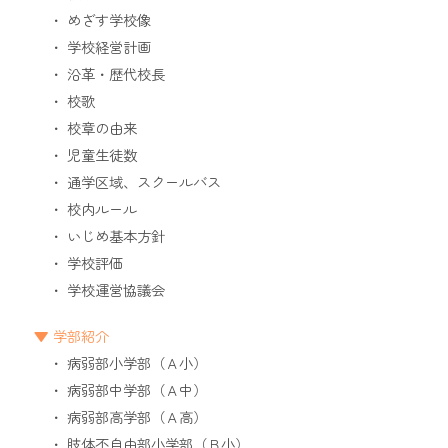
めざす学校像
学校経営計画
沿革・歴代校長
校歌
校章の由来
児童生徒数
通学区域、スクールバス
校内ルール
いじめ基本方針
学校評価
学校運営協議会
学部紹介
病弱部小学部（Ａ小）
病弱部中学部（Ａ中）
病弱部高学部（Ａ高）
肢体不自由部小学部（Ｂ小）