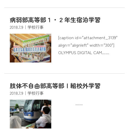
病弱部高等部１・２年生宿泊学習
2018.7.9
｜学校行事
[caption id="attachment_3139"
align="alignleft" width="300"]
OLYMPUS DIGITAL CAM……
肢体不自由部高等部Ⅰ組校外学習
2018.7.9
｜学校行事
……