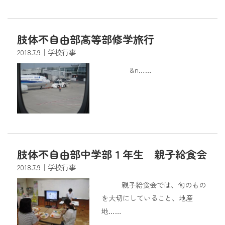
肢体不自由部高等部修学旅行
2018.7.9
｜学校行事
&n……
肢体不自由部中学部１年生 親子給食会
2018.7.9
｜学校行事
親子給食会では、旬のもの
を大切にしていること、地産
地……