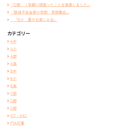
「D部 １学期に頑張ったことを発表しました」
「肢体不自由部小学部 学部集会」
「B小 夏のお楽しみ会」
カテゴリー
A中
A小
A部
A高
B中
B小
B高
C部
D部
D部
ICT・AAC
PTA行事