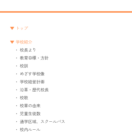
トップ
学校紹介
校長より
教育目標・方針
校訓
めざす学校像
学校経営計画
沿革・歴代校長
校歌
校章の由来
児童生徒数
通学区域、スクールバス
校内ルール