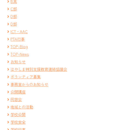
B高
C部
D部
D部
ICT・AAC
PTA行事
TOP-Blog
TOP-News
お知らせ
はやしま特別支援教育連絡協議会
ボランティア募集
事務室からのお知らせ
公開講座
同窓会
地域との活動
学校公開
学校安全
学校行事