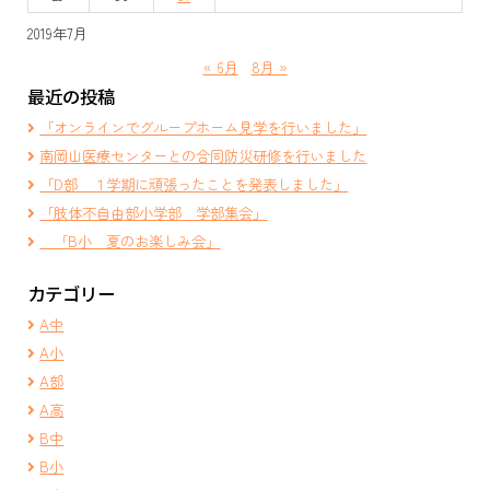
2019年7月
« 6月
8月 »
最近の投稿
「オンラインでグループホーム見学を行いました」
南岡山医療センターとの合同防災研修を行いました
「D部 １学期に頑張ったことを発表しました」
「肢体不自由部小学部 学部集会」
「B小 夏のお楽しみ会」
カテゴリー
A中
A小
A部
A高
B中
B小