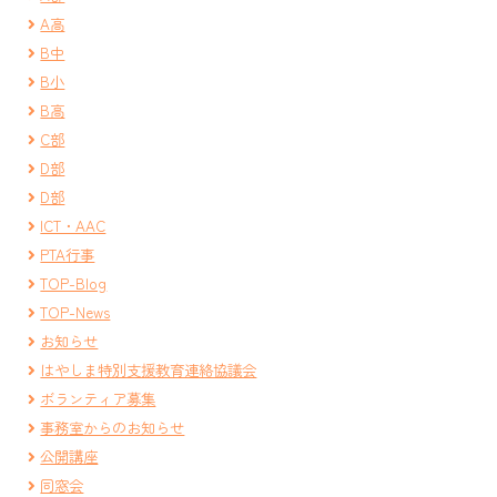
A高
B中
B小
B高
C部
D部
D部
ICT・AAC
PTA行事
TOP-Blog
TOP-News
お知らせ
はやしま特別支援教育連絡協議会
ボランティア募集
事務室からのお知らせ
公開講座
同窓会