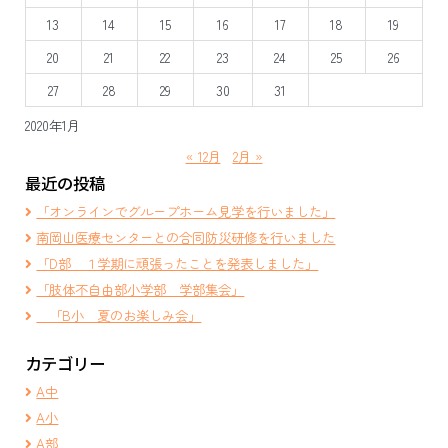
13
14
15
16
17
18
19
20
21
22
23
24
25
26
27
28
29
30
31
2020年1月
« 12月
2月 »
最近の投稿
「オンラインでグループホーム見学を行いました」
南岡山医療センターとの合同防災研修を行いました
「D部 １学期に頑張ったことを発表しました」
「肢体不自由部小学部 学部集会」
「B小 夏のお楽しみ会」
カテゴリー
A中
A小
A部