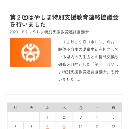
第２回はやしま特別支援教育連絡協議会
を行いました
2020.1.8
｜はやしま特別支援教育連絡協議会
１２月２５日（水）に、病弱・
肢体不自由の児童生徒を担当して
いる県内の先生方との情報交換や
研修を目的とした「第２回はやし
ま特別支援教育連絡協議会」を行
いました……
月
火
水
木
金
土
日
1
2
3
4
5
6
7
8
9
10
11
12