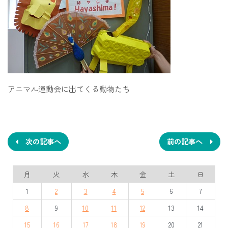
アニマル運動会に出てくる動物たち
投
稿
ナ
次の記事へ
前の記事へ
ビ
月
火
水
木
金
土
日
ゲ
1
2
3
4
5
6
7
ー
8
9
10
11
12
13
14
シ
15
16
17
18
19
20
21