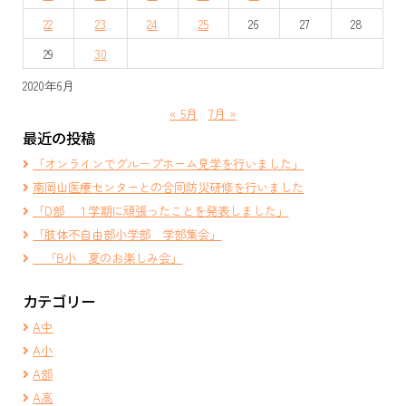
ョ
22
23
24
25
26
27
28
ン
29
30
2020年6月
« 5月
7月 »
最近の投稿
「オンラインでグループホーム見学を行いました」
南岡山医療センターとの合同防災研修を行いました
「D部 １学期に頑張ったことを発表しました」
「肢体不自由部小学部 学部集会」
「B小 夏のお楽しみ会」
カテゴリー
A中
A小
A部
A高