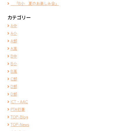
「B小 夏のお楽しみ会」
カテゴリー
A中
A小
A部
A高
B中
B小
B高
C部
D部
D部
ICT・AAC
PTA行事
TOP-Blog
TOP-News