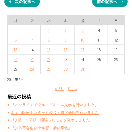
ナ
次の記事へ
前の記事へ
ビ
月
火
水
木
金
土
日
ゲ
1
2
3
4
5
ー
6
7
8
9
10
11
12
シ
13
14
15
16
17
18
19
ョ
20
21
22
23
24
25
26
ン
27
28
29
30
31
2020年7月
« 6月
8月 »
最近の投稿
「オンラインでグループホーム見学を行いました」
南岡山医療センターとの合同防災研修を行いました
「D部 １学期に頑張ったことを発表しました」
「肢体不自由部小学部 学部集会」