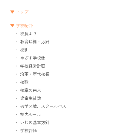
トップ
学校紹介
校長より
教育目標・方針
校訓
めざす学校像
学校経営計画
沿革・歴代校長
校歌
校章の由来
児童生徒数
通学区域、スクールバス
校内ルール
いじめ基本方針
学校評価