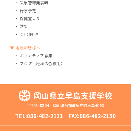
気象警報発表時
行事予定
保健室より
防災
ICTの関連
地域の皆様へ
ボランティア募集
ブログ（地域の皆様用）
岡山県立早島支援学校
〒701-0304 岡山県都窪郡早島町早島4063
TEL:
086-482-2131
FAX:086-482-2130