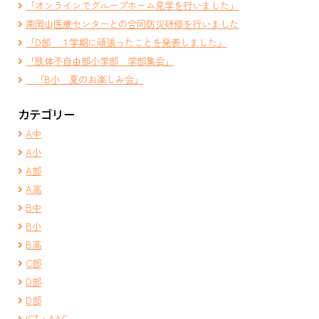
「オンラインでグループホーム見学を行いました」
南岡山医療センターとの合同防災研修を行いました
「D部 １学期に頑張ったことを発表しました」
「肢体不自由部小学部 学部集会」
「B小 夏のお楽しみ会」
カテゴリー
A中
A小
A部
A高
B中
B小
B高
C部
D部
D部
ICT・AAC