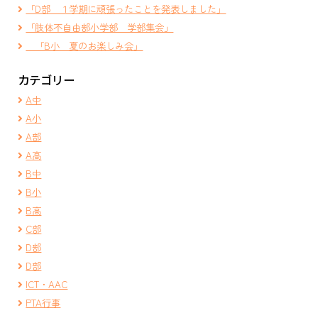
「D部 １学期に頑張ったことを発表しました」
「肢体不自由部小学部 学部集会」
「B小 夏のお楽しみ会」
カテゴリー
A中
A小
A部
A高
B中
B小
B高
C部
D部
D部
ICT・AAC
PTA行事