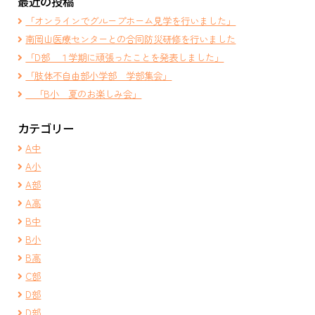
最近の投稿
「オンラインでグループホーム見学を行いました」
南岡山医療センターとの合同防災研修を行いました
「D部 １学期に頑張ったことを発表しました」
「肢体不自由部小学部 学部集会」
「B小 夏のお楽しみ会」
カテゴリー
A中
A小
A部
A高
B中
B小
B高
C部
D部
D部