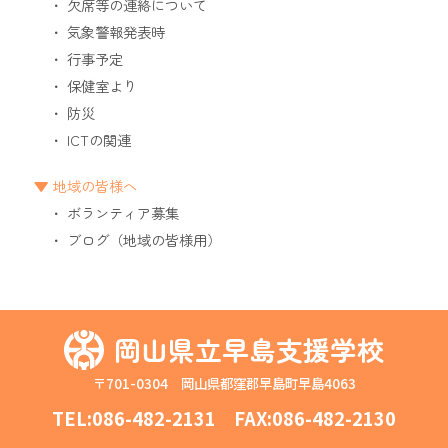
欠席等の連絡について
気象警報発表時
行事予定
保健室より
防災
ICTの関連
地域の皆様へ
ボランティア募集
ブログ（地域の皆様用）
岡山県立早島支援学校
〒701-0304 岡山県都窪郡早島町早島4063
TEL:
086-482-2131
FAX:086-482-2130