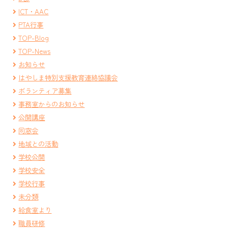
ICT・AAC
PTA行事
TOP-Blog
TOP-News
お知らせ
はやしま特別支援教育連絡協議会
ボランティア募集
事務室からのお知らせ
公開講座
同窓会
地域との活動
学校公開
学校安全
学校行事
未分類
給食室より
職員研修