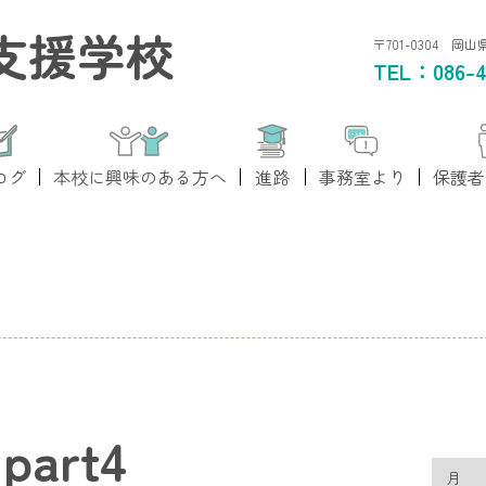
支援学校
〒701-0304 岡
TEL：
086-4
ログ
本校に興味のある方へ
進路
事務室より
保護者
art4
月