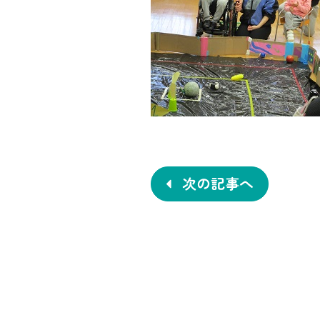
投
稿
ナ
次の記事へ
ビ
ゲ
ー
シ