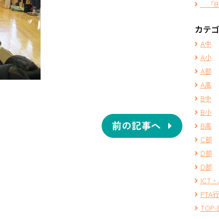
「B
カテ
A中
A小
A部
A高
B中
B小
前の記事へ
B高
C部
D部
D部
ICT・
PTA
TOP-