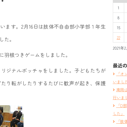
1
8
います。2月16日は肢体不自由部小学部１年生
15
22
した。
2021年
に羽根つきゲームをしました。
最近
オリジナルボッチャをしました。子どもたちが
「オ
いまし
げたり転がしたりするたびに歓声が起き、保護
南岡
行いま
「D
した」
「肢