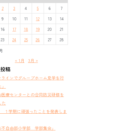
2
3
4
5
6
7
9
10
11
12
13
14
16
17
18
19
20
21
23
24
25
26
27
28
2月
« 1月
3月 »
の投稿
ンラインでグループホーム見学を行
た」
山医療センターとの合同防災研修を
した
部 １学期に頑張ったことを発表しま
体不自由部小学部 学部集会」