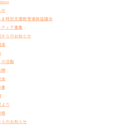
News
らせ
しま特別支援教育連絡協議会
ンティア募集
室からのお知らせ
講座
会
との活動
公開
安全
行事
類
室より
研修
からのお知らせ