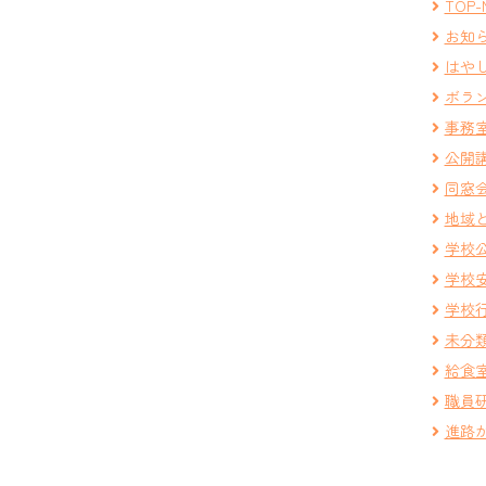
TOP-
お知
はや
ボラ
事務
公開
同窓
地域
学校
学校
学校
未分
給食
職員
進路