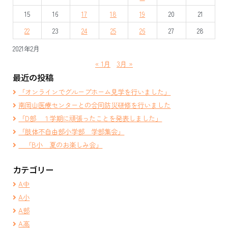
シ
15
16
17
18
19
20
21
ョ
22
23
24
25
26
27
28
ン
2021年2月
« 1月
3月 »
最近の投稿
「オンラインでグループホーム見学を行いました」
南岡山医療センターとの合同防災研修を行いました
「D部 １学期に頑張ったことを発表しました」
「肢体不自由部小学部 学部集会」
「B小 夏のお楽しみ会」
カテゴリー
A中
A小
A部
A高