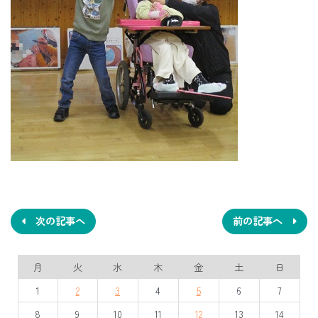
投
稿
ナ
次の記事へ
前の記事へ
ビ
月
火
水
木
金
土
日
ゲ
1
2
3
4
5
6
7
ー
8
9
10
11
12
13
14