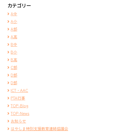
カテゴリー
A中
A小
A部
A高
B中
B小
B高
C部
D部
D部
ICT・AAC
PTA行事
TOP-Blog
TOP-News
お知らせ
はやしま特別支援教育連絡協議会