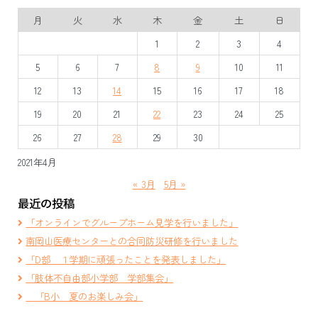
ビ
月
火
水
木
金
土
日
ゲ
1
2
3
4
ー
5
6
7
8
9
10
11
シ
12
13
14
15
16
17
18
ョ
19
20
21
22
23
24
25
ン
26
27
28
29
30
2021年4月
« 3月
5月 »
最近の投稿
「オンラインでグループホーム見学を行いました」
南岡山医療センターとの合同防災研修を行いました
「D部 １学期に頑張ったことを発表しました」
「肢体不自由部小学部 学部集会」
「B小 夏のお楽しみ会」