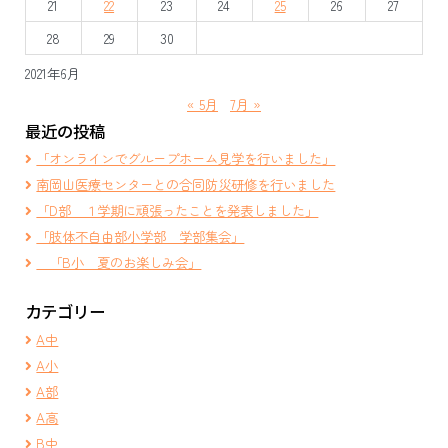
21
22
23
24
25
26
27
ン
28
29
30
2021年6月
« 5月
7月 »
最近の投稿
「オンラインでグループホーム見学を行いました」
南岡山医療センターとの合同防災研修を行いました
「D部 １学期に頑張ったことを発表しました」
「肢体不自由部小学部 学部集会」
「B小 夏のお楽しみ会」
カテゴリー
A中
A小
A部
A高
B中