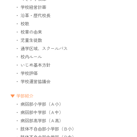
学校経営計画
沿革・歴代校長
校歌
校章の由来
児童生徒数
通学区域、スクールバス
校内ルール
いじめ基本方針
学校評価
学校運営協議会
学部紹介
病弱部小学部（Ａ小）
病弱部中学部（Ａ中）
病弱部高学部（Ａ高）
肢体不自由部小学部（Ｂ小）
肢体不自由部中学部（Ｂ中）