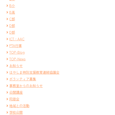
B小
B高
C部
D部
D部
ICT・AAC
PTA行事
TOP-Blog
TOP-News
お知らせ
はやしま特別支援教育連絡協議会
ボランティア募集
事務室からのお知らせ
公開講座
同窓会
地域との活動
学校公開