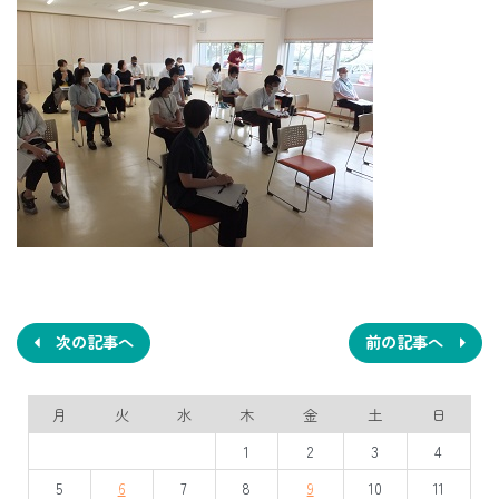
投
稿
ナ
次の記事へ
前の記事へ
ビ
月
火
水
木
金
土
日
ゲ
1
2
3
4
ー
5
6
7
8
9
10
11