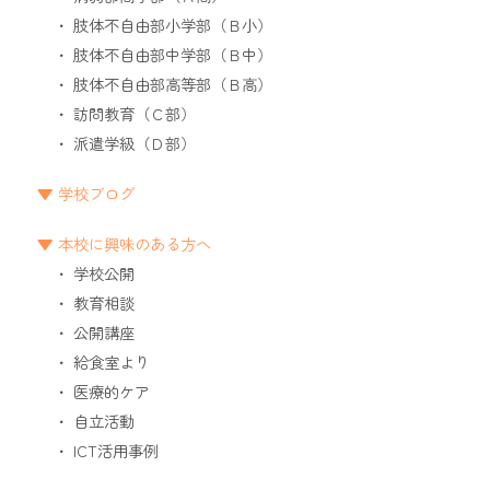
肢体不自由部小学部（Ｂ小）
肢体不自由部中学部（Ｂ中）
肢体不自由部高等部（Ｂ高）
訪問教育（Ｃ部）
派遣学級（Ｄ部）
学校ブログ
本校に興味のある方へ
学校公開
教育相談
公開講座
給食室より
医療的ケア
自立活動
ICT活用事例