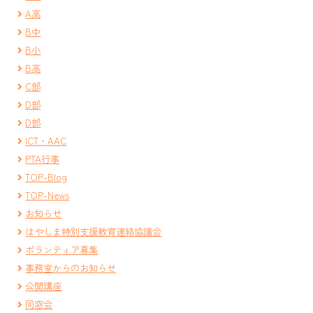
A高
B中
B小
B高
C部
D部
D部
ICT・AAC
PTA行事
TOP-Blog
TOP-News
お知らせ
はやしま特別支援教育連絡協議会
ボランティア募集
事務室からのお知らせ
公開講座
同窓会