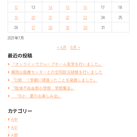
シ
12
13
14
15
16
17
18
ョ
19
20
21
22
23
24
25
ン
26
27
28
29
30
31
2021年7月
« 6月
8月 »
最近の投稿
「オンラインでグループホーム見学を行いました」
南岡山医療センターとの合同防災研修を行いました
「D部 １学期に頑張ったことを発表しました」
「肢体不自由部小学部 学部集会」
「B小 夏のお楽しみ会」
カテゴリー
A中
A小
A部