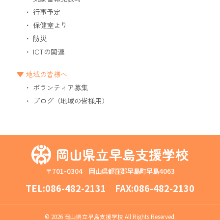
行事予定
保健室より
防災
ICTの関連
地域の皆様へ
ボランティア募集
ブログ（地域の皆様用）
岡山県立早島支援学校
〒701-0304 岡山県都窪郡早島町早島4063
TEL:
086-482-2131
FAX:086-482-2130
©
2026 岡山県立早島支援学校 All Rights Reserved.