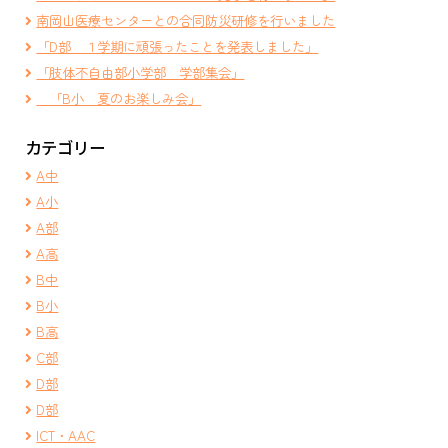
南岡山医療センターとの合同防災研修を行いました
「D部 １学期に頑張ったことを発表しました」
「肢体不自由部小学部 学部集会」
「B小 夏のお楽しみ会」
カテゴリー
A中
A小
A部
A高
B中
B小
B高
C部
D部
D部
ICT・AAC