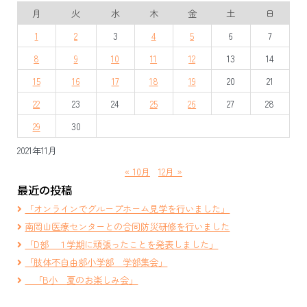
ビ
月
火
水
木
金
土
日
ゲ
1
2
3
4
5
6
7
ー
8
9
10
11
12
13
14
シ
15
16
17
18
19
20
21
ョ
22
23
24
25
26
27
28
ン
29
30
2021年11月
« 10月
12月 »
最近の投稿
「オンラインでグループホーム見学を行いました」
南岡山医療センターとの合同防災研修を行いました
「D部 １学期に頑張ったことを発表しました」
「肢体不自由部小学部 学部集会」
「B小 夏のお楽しみ会」