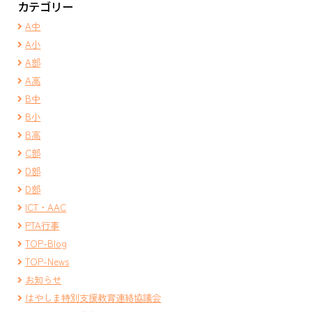
カテゴリー
A中
A小
A部
A高
B中
B小
B高
C部
D部
D部
ICT・AAC
PTA行事
TOP-Blog
TOP-News
お知らせ
はやしま特別支援教育連絡協議会