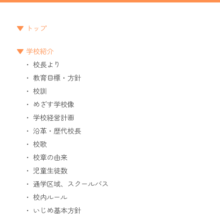
トップ
学校紹介
校長より
教育目標・方針
校訓
めざす学校像
学校経営計画
沿革・歴代校長
校歌
校章の由来
児童生徒数
通学区域、スクールバス
校内ルール
いじめ基本方針