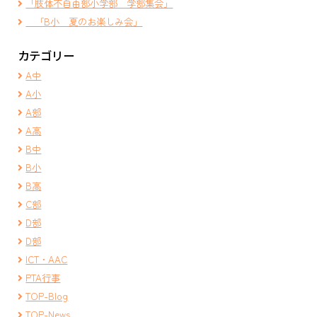
「肢体不自由部小学部 学部集会」
「B小 夏のお楽しみ会」
カテゴリー
A中
A小
A部
A高
B中
B小
B高
C部
D部
D部
ICT・AAC
PTA行事
TOP-Blog
TOP-News