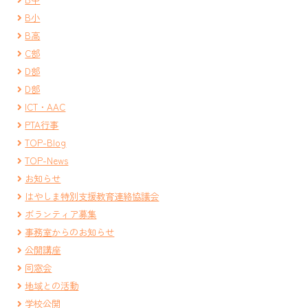
B小
B高
C部
D部
D部
ICT・AAC
PTA行事
TOP-Blog
TOP-News
お知らせ
はやしま特別支援教育連絡協議会
ボランティア募集
事務室からのお知らせ
公開講座
同窓会
地域との活動
学校公開