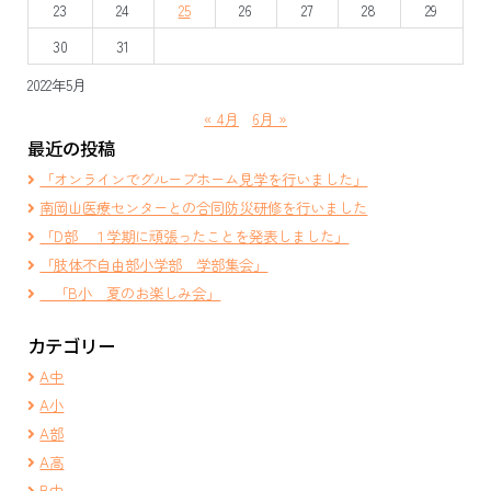
ン
23
24
25
26
27
28
29
30
31
2022年5月
« 4月
6月 »
最近の投稿
「オンラインでグループホーム見学を行いました」
南岡山医療センターとの合同防災研修を行いました
「D部 １学期に頑張ったことを発表しました」
「肢体不自由部小学部 学部集会」
「B小 夏のお楽しみ会」
カテゴリー
A中
A小
A部
A高
B中