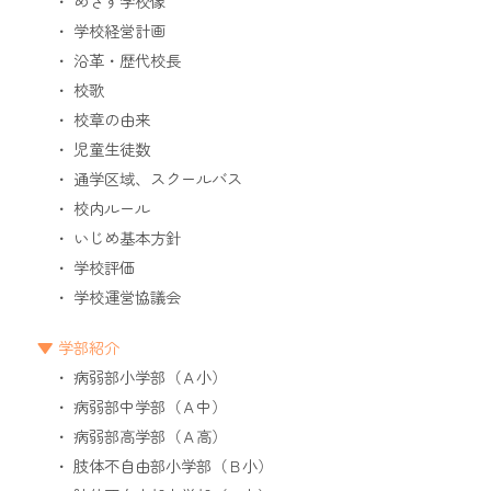
めざす学校像
学校経営計画
沿革・歴代校長
校歌
校章の由来
児童生徒数
通学区域、スクールバス
校内ルール
いじめ基本方針
学校評価
学校運営協議会
学部紹介
病弱部小学部（Ａ小）
病弱部中学部（Ａ中）
病弱部高学部（Ａ高）
肢体不自由部小学部（Ｂ小）