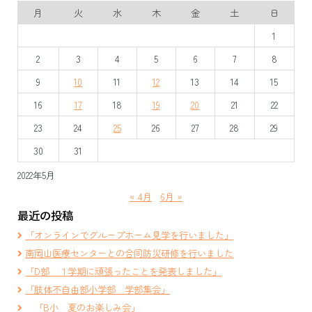
月
火
水
木
金
土
日
ゲ
1
ー
2
3
4
5
6
7
8
シ
9
10
11
12
13
14
15
ョ
16
17
18
19
20
21
22
ン
23
24
25
26
27
28
29
30
31
2022年5月
« 4月
6月 »
最近の投稿
「オンラインでグループホーム見学を行いました」
南岡山医療センターとの合同防災研修を行いました
「D部 １学期に頑張ったことを発表しました」
「肢体不自由部小学部 学部集会」
「B小 夏のお楽しみ会」