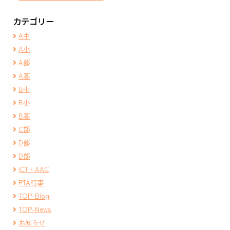
カテゴリー
A中
A小
A部
A高
B中
B小
B高
C部
D部
D部
ICT・AAC
PTA行事
TOP-Blog
TOP-News
お知らせ