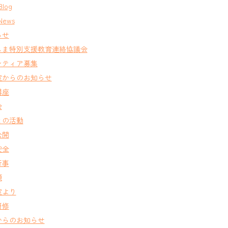
Blog
News
らせ
しま特別支援教育連絡協議会
ンティア募集
室からのお知らせ
講座
会
との活動
公開
安全
行事
類
室より
研修
からのお知らせ