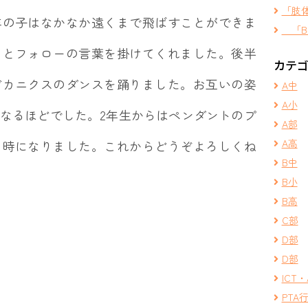
「肢
年の子はなかなか遠くまで飛ばすことができま
「B
っとフォローの言葉を掛けてくれました。後半
カテ
ビカニクスのダンスを踊りました。お互いの姿
A中
A小
なるほどでした。2年生からはペンダントのプ
A部
A高
と時になりました。これからどうぞよろしくね
B中
B小
B高
C部
D部
D部
ICT・
PTA