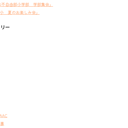
体不自由部小学部 学部集会」
小 夏のお楽しみ会」
ゴリー
AAC
行事