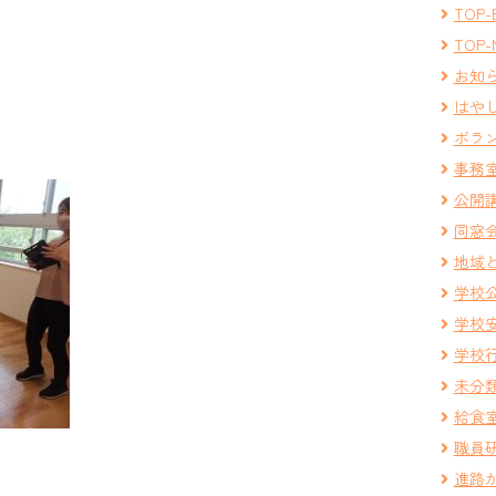
TOP-
TOP-
お知
はや
ボラ
事務
公開
同窓
地域
学校
学校
学校
未分
給食
職員
進路