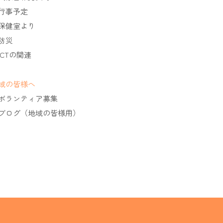
行事予定
保健室より
防災
ICTの関連
域の皆様へ
ボランティア募集
ブログ（地域の皆様用）