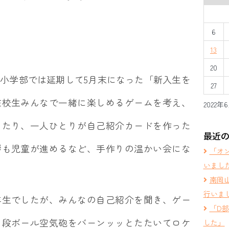
6
13
20
小学部では延期して5月末になった「新入生を
27
在校生みんなで一緒に楽しめるゲームを考え、
2022年
ったり、一人ひとりが自己紹介カードを作った
最近
拶も児童が進めるなど、手作りの温かい会にな
「オ
いまし
南岡
行いま
生でしたが、みんなの自己紹介を聞き、ゲー
「D
、段ボール空気砲をバーンッッとたたいてロケ
した」