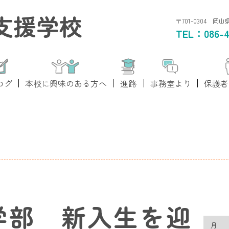
支援学校
〒701-0304 岡
TEL：
086-4
ログ
本校に興味のある方へ
進路
事務室より
保護者
学部 新入生を迎
月