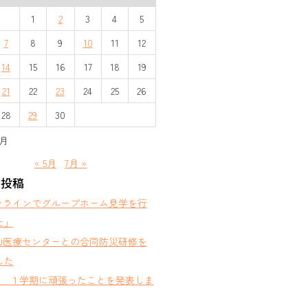
1
2
3
4
5
7
8
9
10
11
12
14
15
16
17
18
19
21
22
23
24
25
26
28
29
30
6月
« 5月
7月 »
の投稿
ンラインでグループホーム見学を行
た」
山医療センターとの合同防災研修を
した
部 １学期に頑張ったことを発表しま