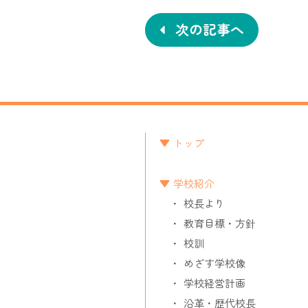
稿
ナ
次の記事へ
ビ
ゲ
ー
シ
トップ
ョ
学校紹介
ン
校長より
教育目標・方針
校訓
めざす学校像
学校経営計画
沿革・歴代校長