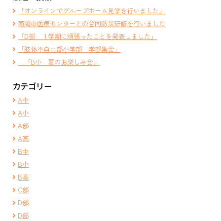
「オンラインでグループホーム見学を行いました」
南岡山医療センターとの合同防災研修を行いました
「D部 １学期に頑張ったことを発表しました」
「肢体不自由部小学部 学部集会」
「B小 夏のお楽しみ会」
カテゴリー
A中
A小
A部
A高
B中
B小
B高
C部
D部
D部