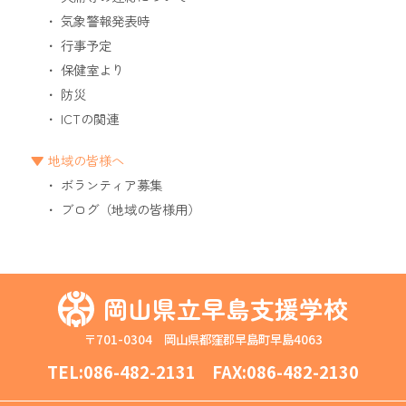
気象警報発表時
行事予定
保健室より
防災
ICTの関連
地域の皆様へ
ボランティア募集
ブログ（地域の皆様用）
岡山県立早島支援学校
〒701-0304 岡山県都窪郡早島町早島4063
TEL:
086-482-2131
FAX:086-482-2130